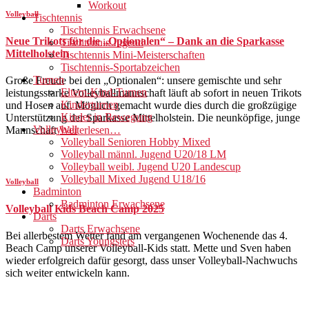
Workout
Volleyball
Tischtennis
Tischtennis Erwachsene
Neue Trikots für die „Optionalen“ – Dank an die Sparkasse
Tischtennis Jugend
Mittelholstein
Tischtennis Mini-Meisterschaften
Tischtennis-Sportabzeichen
Turnen
Große Freude bei den „Optionalen“: unsere gemischte und sehr
Eltern-Kind-Turnen
leistungsstarke Volleyballmannschaft läuft ab sofort in neuen Trikots
Kinderturnen
und Hosen auf. Möglich gemacht wurde dies durch die großzügige
Kinder in Bewegung
Unterstützung der Sparkasse Mittelholstein. Die neunköpfige, junge
Volleyball
Mannschaft
Weiterlesen…
Volleyball Senioren Hobby Mixed
Volleyball männl. Jugend U20/18 LM
Volleyball weibl. Jugend U20 Landescup
Volleyball Mixed Jugend U18/16
Volleyball
Badminton
Badminton Erwachsene
Volleyball Kids Beach Camp 2025
Darts
Darts Erwachsene
Bei allerbestem Wetter fand am vergangenen Wochenende das 4.
Darts Youngsters
Beach Camp unserer Volleyball-Kids statt. Mette und Sven haben
wieder erfolgreich dafür gesorgt, dass unser Volleyball-Nachwuchs
sich weiter entwickeln kann.