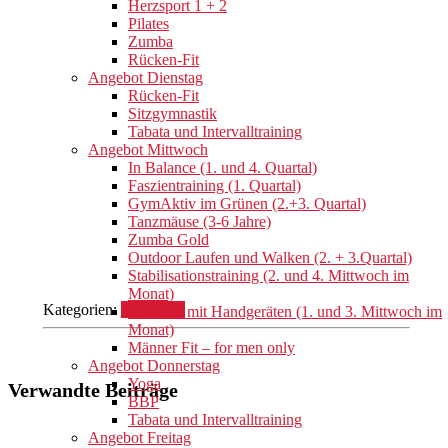
Herzsport 1 + 2
Pilates
Zumba
Rücken-Fit
Angebot Dienstag
Rücken-Fit
Sitzgymnastik
Tabata und Intervalltraining
Angebot Mittwoch
In Balance (1. und 4. Quartal)
Faszientraining (1. Quartal)
GymAktiv im Grünen (2.+3. Quartal)
Tanzmäuse (3-6 Jahre)
Zumba Gold
Outdoor Laufen und Walken (2. + 3.Quartal)
Stabilisationstraining (2. und 4. Mittwoch im
Monat)
Kategorien:
Volleyball
Workout mit Handgeräten (1. und 3. Mittwoch im
Monat)
Männer Fit – for men only
Angebot Donnerstag
Yoga
Verwandte Beiträge
BBP
Tabata und Intervalltraining
Angebot Freitag