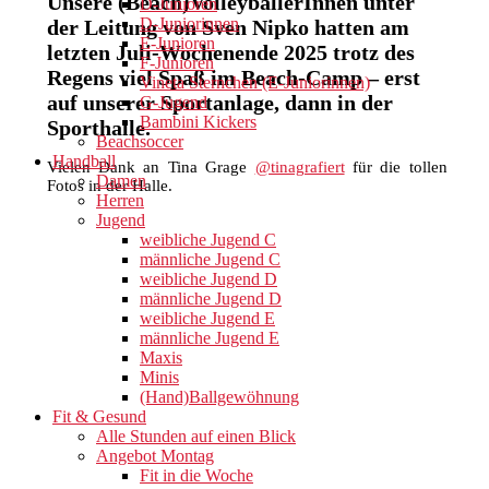
Unsere (Beach)VolleyballerInnen unter
D-Junioren
D-Juniorinnen
der Leitung von Sven Nipko hatten am
E-Junioren
letzten Juli-Wochenende 2025 trotz des
F-Junioren
Regens viel Spaß im Beach-Camp – erst
Vineta Sternchen (E-Juniorinnen)
auf unserer Sportanlage, dann in der
G-Jugend
Bambini Kickers
Sporthalle.
Beachsoccer
Handball
Vielen Dank an Tina Grage
@tinagrafiert
für die tollen
Damen
Fotos in der Halle.
Herren
Jugend
weibliche Jugend C
männliche Jugend C
weibliche Jugend D
männliche Jugend D
weibliche Jugend E
männliche Jugend E
Maxis
Minis
(Hand)Ballgewöhnung
Fit & Gesund
Alle Stunden auf einen Blick
Angebot Montag
Fit in die Woche