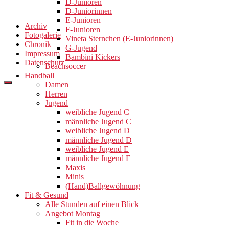
D-Junioren
D-Juniorinnen
E-Junioren
Archiv
F-Junioren
Fotogalerie
Vineta Sternchen (E-Juniorinnen)
Chronik
G-Jugend
Impressum
Bambini Kickers
Datenschutz
Beachsoccer
Handball
Damen
Herren
Jugend
weibliche Jugend C
männliche Jugend C
weibliche Jugend D
männliche Jugend D
weibliche Jugend E
männliche Jugend E
Maxis
Minis
(Hand)Ballgewöhnung
Fit & Gesund
Alle Stunden auf einen Blick
Angebot Montag
Fit in die Woche