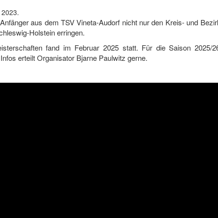
 2023.
Anfänger aus dem TSV Vineta-Audorf nicht nur den Kreis- und Bezi
hleswig-Holstein erringen.
isterschaften fand im Februar 2025 statt. Für die Saison 2025/26
nfos erteilt Organisator Bjarne Paulwitz gerne.