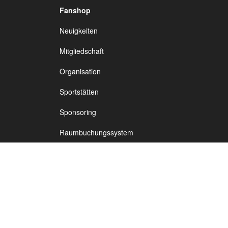
Fanshop
TSV Vineta
Neuigkeiten
Fußb
Audorf
Mitgliedschaft
Organisation
Sportstätten
Sponsoring
Raumbuchungssystem