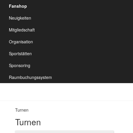
Fanshop
TSV Vineta
Neuigkeiten
Audorf
Navigation
Mitgliedschaft
umschalten
Organisation
Sportstätten
Sponsoring
Raumbuchungssystem
Turnen
Turnen