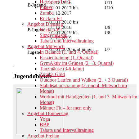
Herzsport 1 + 2
31.12.2016
U11
E-Jugend
Pilates
01.01.2017 bis
U10
Zumba
31.12.2017
Rücken-Fit
01.01.2018 bis
Angebot Dienstag
31.12.2018
U9
Rücken-Fit
F-Jugend
01.01.2019 bis
U8
Sitzgymnastik
31.12.2019
Tabata und Intervalltraining
Angebot Mittwoch
G-
01.01.2020 und jünger
U7
In Balance (1. und 4. Quartal)
Jugend
Faszientraining (1. Quartal)
GymAktiv im Grünen (2.+3. Quartal)
.
Tanzmäuse (3-6 Jahre)
Zumba Gold
Jugendobleute
Outdoor Laufen und Walken (2. + 3.Quartal)
Stabilisationstraining (2. und 4. Mittwoch im
Monat)
Workout mit Handgeräten (1. und 3. Mittwoch im
Monat)
Männer Fit – for men only
Angebot Donnerstag
Yoga
BBP
Tabata und Intervalltraining
Angebot Freitag