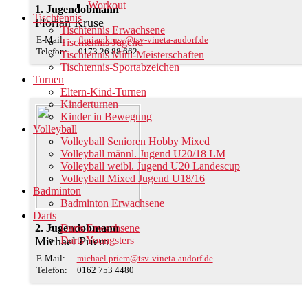
Workout
1. Jugendobmann
Tischtennis
Florian Kruse
Tischtennis Erwachsene
E-Mail:
florian.kruse@tsv-vineta-audorf.de
Tischtennis Jugend
Telefon:
0173 26 88 662
Tischtennis Mini-Meisterschaften
Tischtennis-Sportabzeichen
Turnen
Eltern-Kind-Turnen
Kinderturnen
Kinder in Bewegung
Volleyball
Volleyball Senioren Hobby Mixed
Volleyball männl. Jugend U20/18 LM
Volleyball weibl. Jugend U20 Landescup
Volleyball Mixed Jugend U18/16
Badminton
Badminton Erwachsene
Darts
Darts Erwachsene
2. Jugendobmann
Darts Youngsters
Michael Priem
E-Mail:
michael.priem@tsv-vineta-audorf.de
Telefon:
0162 753 4480