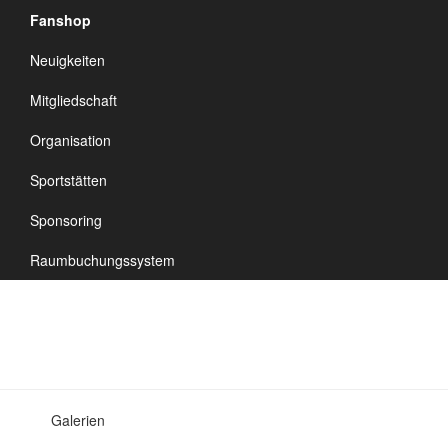
Fanshop
TSV Vineta
Neuigkeiten
Audorf
Navigation
Mitgliedschaft
umschalten
Organisation
Sportstätten
Galerien
Sponsoring
Raumbuchungssystem
Galerien