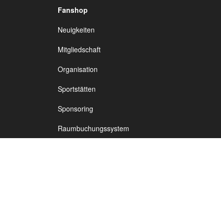
Fanshop
TSV Vineta
Neuigkeiten
Fußb
Audorf
Mitgliedschaft
Organisation
Sportstätten
Sponsoring
Raumbuchungssystem