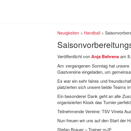
Neuigkeiten
>
Handball
>
Saisonvorbere
Saisonvorbereitungs
Veröffentlicht von
Anja Behrens
am
8
Am vergangenen Sonntag hat unsere män
Gastvereine eingeladen, um gemeinsam
Es war ein sehr faires und freundsch
platzierten sich unsere beide Teams i
Ein besonderer Dank geht an alle Zusch
organisierten Kiosk das Turnier perfek
Teilnehmende Vereine: TSV Vineta Au
Nun freuen wir uns auf den Start de
Stefan Brauer – Trainer mJE