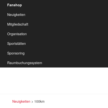
Fanshop
TSV Vineta
Neuigkeiten
Audorf
Navigation
Mitgliedschaft
umschalten
Organisation
Sportstätten
100km
Sponsoring
Raumbuchungssystem
Neuigkeiten
>
100km