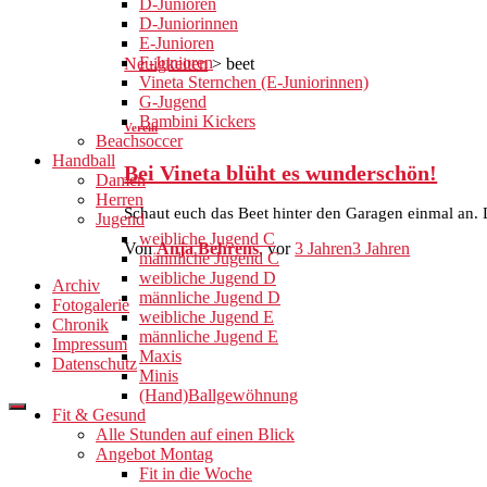
D-Junioren
D-Juniorinnen
E-Junioren
F-Junioren
Neuigkeiten
>
beet
Vineta Sternchen (E-Juniorinnen)
G-Jugend
Bambini Kickers
Verein
Beachsoccer
Handball
Bei Vineta blüht es wunderschön!
Damen
Herren
Schaut euch das Beet hinter den Garagen einmal an. 
Jugend
weibliche Jugend C
Von
Anja Behrens
, vor
3 Jahren
3 Jahren
männliche Jugend C
weibliche Jugend D
Archiv
männliche Jugend D
Fotogalerie
weibliche Jugend E
Chronik
männliche Jugend E
Impressum
Maxis
Datenschutz
Minis
(Hand)Ballgewöhnung
Fit & Gesund
Alle Stunden auf einen Blick
Angebot Montag
Fit in die Woche