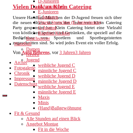
D-Junioren
Vielen Dank an Klein Catering
D-Juniorinnen
E-Junioren
F-Junioren
Unsere Handball-Mädchen der D-Jugend freuen sich über
Vineta Sternchen (E-Juniorinnen)
die neuen Shirts, die uns das Team von Klein Catering
Party gesponsert hat. Klein Catering bietet eine Vielzahl
G-Jugend
von köstlichen Speisen und Getränken, die speziell auf die
Bambini Kickers
Bedürfnisse von Sportlern und Sportbegeisterten
Beachsoccer
zugeschnitten sind. So wird jedes Event ein voller Erfolg.
Handball
Damen
Von
Anja Behrens
, vor
3 Jahren
3 Jahren
Herren
Jugend
Archiv
weibliche Jugend C
Fotogalerie
männliche Jugend C
Chronik
weibliche Jugend D
Impressum
männliche Jugend D
Datenschutz
weibliche Jugend E
männliche Jugend E
Maxis
Minis
(Hand)Ballgewöhnung
Fit & Gesund
Alle Stunden auf einen Blick
Angebot Montag
Fit in die Woche