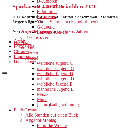
D-Junioren
Sparkassen-Canal-Triathlon 2021
D-Juniorinnen
E-Junioren
F-Junioren
Hier kommen die Bilder Laufen Schwimmen Radfahren
Vineta Sternchen (E-Juniorinnen)
Sieger Allgemein
G-Jugend
Von
Anja Behrens
, vor
5 Jahren
5 Jahren
Bambini Kickers
Beachsoccer
Archiv
Handball
Fotogalerie
Damen
Chronik
Herren
Impressum
Jugend
Datenschutz
weibliche Jugend C
männliche Jugend C
weibliche Jugend D
männliche Jugend D
weibliche Jugend E
männliche Jugend E
Maxis
Minis
(Hand)Ballgewöhnung
Fit & Gesund
Alle Stunden auf einen Blick
Angebot Montag
Fit in die Woche