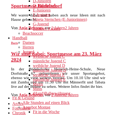
D-Junioren
Sportmesse Büdelsdorf
D-Juniorinnen
E-Junioren
F-Junioren
Wir waren dabei und haben auch neue Ideen mit nach
Vineta Sternchen (E-Juniorinnen)
Hause gebracht.
G-Jugend
Von
Anja Behrens
, vor
2 Jahren
2 Jahren
Bambini Kickers
Beachsoccer
Handball
Damen
Darts
Herren
Jugend
Wir sind dabei: Sportmesse am 23. März
weibliche Jugend C
2024
männliche Jugend C
weibliche Jugend D
In der Büdelsdorfer Heinrich-Heine-Schule, Neue
männliche Jugend D
Dorfstraße 67, präsentieren wir unser Sportangebot,
weibliche Jugend E
ebenso wie viele weitere Vereine. Um 10.10 Uhr sind wir
männliche Jugend E
mit Zumba und um 11.30 Uhr mit Männerfit und Tabata
Maxis
live auf der Bühne zu sehen. Weitere Infos findet ihr hier.
Minis
(Hand)Ballgewöhnung
Von
Anja Behrens
, vor
2 Jahren
2 Jahren
Fit & Gesund
Alle Stunden auf einen Blick
Archiv
Angebot Montag
Fotogalerie
Fit in die Woche
Chronik