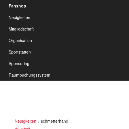
Fanshop
TSV Vineta
Neuigkeiten
Audorf
Navigation
Mitgliedschaft
umschalten
Organisation
Sportstätten
schmetterhand
Sponsoring
Raumbuchungssystem
Neuigkeiten
>
schmetterhand
Volleyball