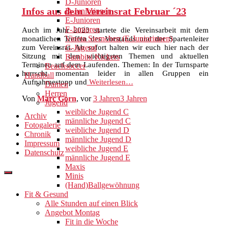
D-Junioren
Infos aus dem Vereinsrat Februar ´23
D-Juniorinnen
E-Junioren
F-Junioren
Auch im Jahr 2023 startete die Vereinsarbeit mit dem
Vineta Sternchen (E-Juniorinnen)
monatlichen Treffen des Vorstands und der Spartenleiter
zum Vereinsrat. Ab sofort halten wir euch hier nach der
G-Jugend
Sitzung mit den wichtigsten Themen und aktuellen
Bambini Kickers
Terminen auf dem Laufenden. Themen: In der Turnsparte
Beachsoccer
herrscht momentan leider in allen Gruppen ein
Handball
Aufnahmestopp und
Weiterlesen…
Damen
Herren
Von
Marc Gorn
, vor
3 Jahren
3 Jahren
Jugend
weibliche Jugend C
Archiv
männliche Jugend C
Fotogalerie
weibliche Jugend D
Chronik
männliche Jugend D
Impressum
weibliche Jugend E
Datenschutz
männliche Jugend E
Maxis
Minis
(Hand)Ballgewöhnung
Fit & Gesund
Alle Stunden auf einen Blick
Angebot Montag
Fit in die Woche