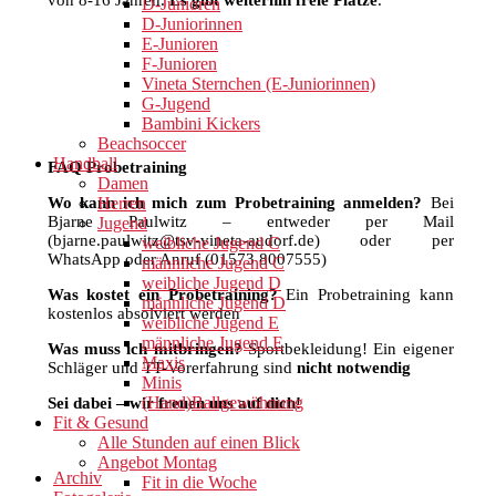
von 8-16 Jahren.
Es gibt weiterhin freie Plätze
.
D-Junioren
D-Juniorinnen
E-Junioren
F-Junioren
Vineta Sternchen (E-Juniorinnen)
G-Jugend
Bambini Kickers
Beachsoccer
Handball
FAQ Probetraining
Damen
Wo kann ich mich zum Probetraining anmelden?
Herren
Bei
Bjarne Paulwitz – entweder per Mail
Jugend
(bjarne.paulwitz@tsv-vineta-audorf.de) oder per
weibliche Jugend C
WhatsApp oder Anruf (01573 8007555)
männliche Jugend C
weibliche Jugend D
Was kostet ein Probetraining?
Ein Probetraining kann
männliche Jugend D
kostenlos absolviert werden
weibliche Jugend E
männliche Jugend E
Was muss ich mitbringen?
Sportbekleidung! Ein eigener
Maxis
Schläger und TT-Vorerfahrung sind
nicht notwendig
Minis
(Hand)Ballgewöhnung
Sei dabei – wir freuen uns auf dich!
Fit & Gesund
Alle Stunden auf einen Blick
Angebot Montag
Archiv
Fit in die Woche