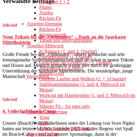
Verwandte Beiträge
Herzsport 1 + 2
Pilates
Zumba
Rücken-Fit
Angebot Dienstag
Volleyball
Rücken-Fit
Sitzgymnastik
Neue Trikots für die „Optionalen“ – Dank an die Sparkasse
Tabata und Intervalltraining
Mittelholstein
Angebot Mittwoch
In Balance (1. und 4. Quartal)
Große Freude bei den „Optionalen“: unsere gemischte und sehr
Faszientraining (1. Quartal)
leistungsstarke Volleyballmannschaft läuft ab sofort in neuen Trikots
GymAktiv im Grünen (2.+3. Quartal)
und Hosen auf. Möglich gemacht wurde dies durch die großzügige
Tanzmäuse (3-6 Jahre)
Unterstützung der Sparkasse Mittelholstein. Die neunköpfige, junge
Zumba Gold
Mannschaft
Weiterlesen…
Outdoor Laufen und Walken (2. + 3.Quartal)
Stabilisationstraining (2. und 4. Mittwoch im
Monat)
Workout mit Handgeräten (1. und 3. Mittwoch im
Volleyball
Monat)
Männer Fit – for men only
4. Volleyball Beach Camp
Angebot Donnerstag
Yoga
BBP
Unsere (Beach)VolleyballerInnen unter der Leitung von Sven Nipko
Tabata und Intervalltraining
hatten am letzten Juli-Wochenende 2025 trotz des Regens viel Spaß
Angebot Freitag
im Beach-Camp – erst auf unserer Sportanlage, dann in der