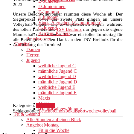
D-Junioren
2023
D-Juniorinnen
E-Junioren
Unsere Beachvolleyballer räumten diese Woche ab: Der
F-Junioren
Siegerpokal sowie der zweite Platz gingen an unsere
Vineta Sternchen (E-Juniorinnen)
Volleyball-Vineten. Die Zweitplatzierten zogen während
G-Jugend
des tollen Turniers des
TSV Breiholz
nur gegen die eigene
Bambini Kickers
Mannschaft den kürzeren. Es war ein toller Turniertag für
Beachsoccer
alle Beteiligten. Vielen Dank an den TSV Breiholz für die
Handball
Ausrichtung des Turniers!
Damen
Herren
Jugend
weibliche Jugend C
männliche Jugend C
weibliche Jugend D
männliche Jugend D
weibliche Jugend E
männliche Jugend E
Maxis
Minis
Kategorien:
Volleyball
(Hand)Ballgewöhnung
Schlagwörter:
beach
breiholz
pokal
sportwoche
volleyball
Fit & Gesund
Alle Stunden auf einen Blick
Angebot Montag
Fit in die Woche