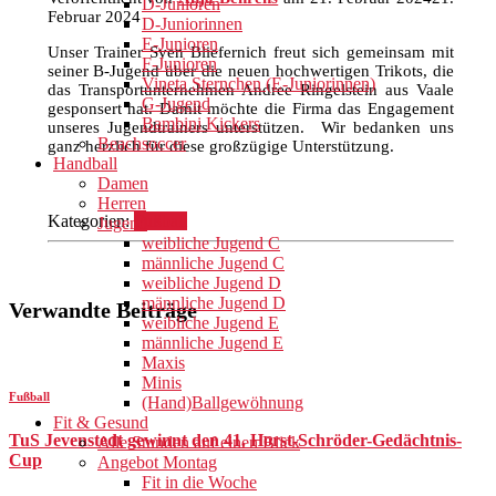
D-Junioren
Februar 2024
D-Juniorinnen
E-Junioren
Unser Trainer Sven Bliefernich freut sich gemeinsam mit
F-Junioren
seiner B-Jugend über die neuen hochwertigen Trikots, die
Vineta Sternchen (E-Juniorinnen)
das Transportunternehmen Andree Ringelstein aus Vaale
G-Jugend
gesponsert hat. Damit möchte die Firma das Engagement
Bambini Kickers
unseres Jugendtrainers unterstützen. Wir bedanken uns
Beachsoccer
ganz herzlich für diese großzügige Unterstützung.
Handball
Damen
Herren
Kategorien:
Fußball
Jugend
weibliche Jugend C
männliche Jugend C
weibliche Jugend D
männliche Jugend D
Verwandte Beiträge
weibliche Jugend E
männliche Jugend E
Maxis
Minis
Fußball
(Hand)Ballgewöhnung
Fit & Gesund
TuS Jevenstedt gewinnt den 41. Horst-Schröder-Gedächtnis-
Alle Stunden auf einen Blick
Cup
Angebot Montag
Fit in die Woche