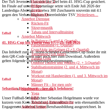
Herzsport 1 + 2
Der TuS Jevenstedt hat sich den Titel beim 41. HSG-Cup gesichert.
Pilates
Im Finale auf unserer Sportanlage setzte sich Ende Juli 2026 der
Zumba
Landesliga-Absteiger vor etwa 300 Zuschauern souverän mit 4:1
Rücken-Fit
gegen den Verbandsligisten Osterrönfelder TSV
Weiterlesen…
Angebot Dienstag
Rücken-Fit
Sitzgymnastik
Tabata und Intervalltraining
Fußball
Angebot Mittwoch
In Balance (1. und 4. Quartal)
41. HSG-Cup bei Vineta vom 17. – 25. Juli 2026
Faszientraining (1. Quartal)
GymAktiv im Grünen (2.+3. Quartal)
Das Infoheft zum 41. Horst-Schröder-Gedächtnis-Cup findet ihr mit
Tanzmäuse (3-6 Jahre)
dem QR-Code unten oder auch hier zum Download. Außerdem
Zumba Gold
gelten folgende Durchführungsbestimmungen.
Outdoor Laufen und Walken (2. + 3.Quartal)
Stabilisationstraining (2. und 4. Mittwoch im
Monat)
Workout mit Handgeräten (1. und 3. Mittwoch im
Fußball
Monat)
Männer Fit – for men only
Sebastian Heigelmann – lass dich belohnen!
Angebot Donnerstag
Yoga
BBP
Unser Fußball-Schiedsrichter Sebastian Heigelmann wurde vor
Tabata und Intervalltraining
kurzem vom Kreis Rendsburg-Eckernförde für sein ehrenamtliches
Angebot Freitag
Engagement während seiner Berufsausbildung ausgezeichnet. In