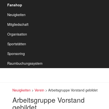
Fanshop
TSV Vineta
Neuigkeiten
Audorf
Navigation
Mitgliedschaft
umschalten
Organisation
Sportstätten
Sponsoring
Raumbuchungssystem
Neuigkeiten
>
Verein
>
Arbeitsgruppe Vorstand gebildet
Arbeitsgruppe Vorstand
gebildet