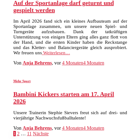
Auf der Sportanlage darf geturnt und
gespielt werden
Im April 2026 fand sich ein kleines Aufbauteam auf der
Sportanlage zusammen, um unsere neuen Spiel- und
Turngeräte aufzubauen. Dank der tatkräftigen
Unterstützung von einigen Eltern ging alles ganz flott von
der Hand, und die ersten Kinder haben die Reckstange
und das Kletter- und Balanciergeräte gleich ausprobiert.
Wir freuen uns
Weiterlesen…
Von
Anja Behrens
, vor
4 Monaten
4 Monaten
Mehr Sport
Bambini Kickers starten am 17. April
2026
Unsere Trainerin Stephie Sievers freut sich auf drei- und
vierjährige Nachwuchsfußballtalente!
Von
Anja Behrens
, vor
4 Monaten
4 Monaten
Seitennummerierung
1
2
…
11
Nächste