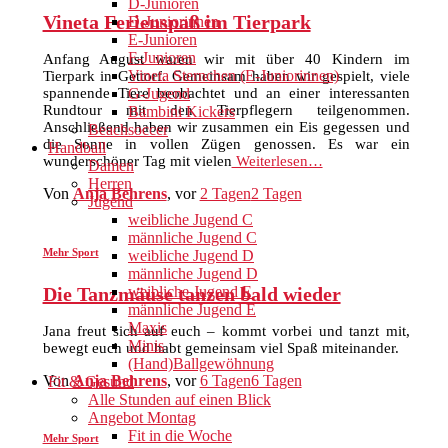
D-Junioren
Vineta Ferienspaß im Tierpark
D-Juniorinnen
E-Junioren
F-Junioren
Anfang August waren wir mit über 40 Kindern im
Vineta Sternchen (E-Juniorinnen)
Tierpark in Gettorf. Gemeinsam haben wir gespielt, viele
spannende Tiere beobachtet und an einer interessanten
G-Jugend
Rundtour mit den Tierpflegern teilgenommen.
Bambini Kickers
Anschließend haben wir zusammen ein Eis gegessen und
Beachsoccer
die Sonne in vollen Zügen genossen. Es war ein
Handball
wunderschöner Tag mit vielen
Weiterlesen…
Damen
Herren
Von
Anja Behrens
, vor
2 Tagen
2 Tagen
Jugend
weibliche Jugend C
männliche Jugend C
Mehr Sport
weibliche Jugend D
männliche Jugend D
Die Tanzmäuse tanzen bald wieder
weibliche Jugend E
männliche Jugend E
Maxis
Jana freut sich auf euch – kommt vorbei und tanzt mit,
Minis
bewegt euch und habt gemeinsam viel Spaß miteinander.
(Hand)Ballgewöhnung
Von
Anja Behrens
, vor
6 Tagen
6 Tagen
Fit & Gesund
Alle Stunden auf einen Blick
Angebot Montag
Fit in die Woche
Mehr Sport