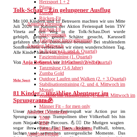
Herzsport 1 + 2
Pilates
Tolk-Schau – Ein gelungener Ausflug
Zumba
Rücken-Fit
Mit 100 Kindern und 11 Betreuern machten wir uns Mitte
Angebot Dienstag
Juli 2026 im Rahmen der Aktion Ferienspaß beim TSV
Rücken-Fit
Vineta auf den Weg in die Tolk-Schau.Dort wurde
Sitzgymnastik
gehüpft, geturnt, getobt, Schätze gesucht, Karussell
Tabata und Intervalltraining
gefahren und die Dinosaurier bestaunt. Bei strahlendem
Angebot Mittwoch
Sonnenschein verbrachten wir einen wunderschönen Tag.
In Balance (1. und 4. Quartal)
Alle Kinder hatten viel
Weiterlesen…
Faszientraining (1. Quartal)
GymAktiv im Grünen (2.+3. Quartal)
Von
Anja Behrens
, vor
3 Wochen
3 Wochen
Tanzmäuse (3-6 Jahre)
Zumba Gold
Outdoor Laufen und Walken (2. + 3.Quartal)
Mehr Sport
Stabilisationstraining (2. und 4. Mittwoch im
Monat)
81 Kinder – unzählige Abenteuer im
Workout mit Handgeräten (1. und 3. Mittwoch im
Sprungraum🎉
Monat)
Männer Fit – for men only
Unser nächster Vineta-Ferienspaß war Action pur im
Angebot Donnerstag
Sprungraum – von Trampolinen über Völkerball bis hin
Yoga
zum Ninja-Warrior-Parcours. 💪🤸‍♂️ Die Mutigen wagten
BBP
sogar ihre ersten Flic Flacs, kickten Fußball, tobten,
Tabata und Intervalltraining
lachten und sammelten unvergessliche Momente. Das
Angebot Freitag