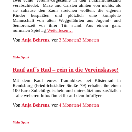
zwei echte Vereins-Urgesteine in den Fußballruhestand
verabschiedet. Maze und Carsten ahnten von nichts, als
sie zuhause den Zaun streichen wollten, die eigenen
Kinder bespaßten und plötzlich eine komplette
Mannschaft von alten Weggefährten aus Jugend- und
Seniorenzeit vor ihrer Tür stand. Aus einem ganz
normalen Spieltag
Weiterlesen…
Von
Anja Behrens
, vor
3 Monaten
3 Monaten
Mehr Sport
Rauf auf´s Rad – rein in die Vereinskasse!
Mit dem Kauf eures Traumbikes bei Küstenrad in
Rendsburg (Friedrichstädter Straße 79) erhaltet ihr einen
100 Euro-Zubehörgutschein und unterstützt uns zusätzlich
– alle weiteren Infos findet ihr auf dem Infoflyer.
Von
Anja Behrens
, vor
4 Monaten
4 Monaten
Mehr Sport