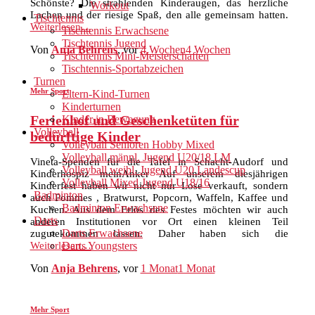
Schönste? Die strahlenden Kinderaugen, das herzliche
Workout
Lachen und der riesige Spaß, den alle gemeinsam hatten.
Tischtennis
Weiterlesen…
Tischtennis Erwachsene
Tischtennis Jugend
Von
Anja Behrens
, vor
4 Wochen
4 Wochen
Tischtennis Mini-Meisterschaften
Tischtennis-Sportabzeichen
Turnen
Mehr Sport
Eltern-Kind-Turnen
Kinderturnen
Ferienhof und Geschenketüten für
Kinder in Bewegung
Volleyball
bedürftige Kinder
Volleyball Senioren Hobby Mixed
Volleyball männl. Jugend U20/18 LM
Vineta-Spenden für die Tafel in Schacht-Audorf und
Volleyball weibl. Jugend U20 Landescup
Kinderhospiz meinAnker Auf unserem diesjährigen
Volleyball Mixed Jugend U18/16
Kinderfest haben wir nicht nur Lose verkauft, sondern
Badminton
auch Pommes , Bratwurst, Popcorn, Waffeln, Kaffee und
Badminton Erwachsene
Kuchen. Aus dem Erlös des Festes möchten wir auch
Darts
anderen Institutionen vor Ort einen kleinen Teil
Darts Erwachsene
zugutekommen lassen. Daher haben sich die
Darts Youngsters
Weiterlesen…
Von
Anja Behrens
, vor
1 Monat
1 Monat
Mehr Sport