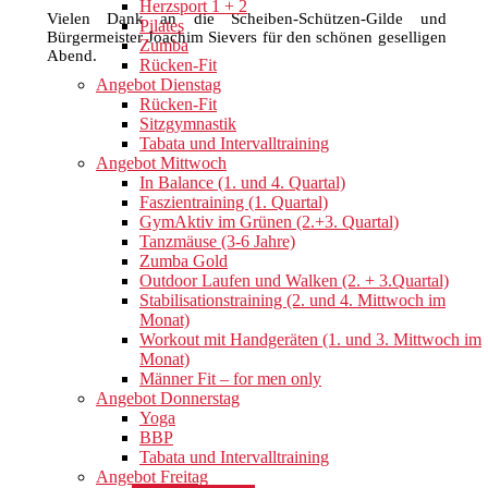
Herzsport 1 + 2
Vielen Dank an die Scheiben-Schützen-Gilde und
Pilates
Bürgermeister Joachim Sievers für den schönen geselligen
Zumba
Abend.
Rücken-Fit
Angebot Dienstag
Rücken-Fit
Sitzgymnastik
Tabata und Intervalltraining
Angebot Mittwoch
In Balance (1. und 4. Quartal)
Faszientraining (1. Quartal)
GymAktiv im Grünen (2.+3. Quartal)
Tanzmäuse (3-6 Jahre)
Zumba Gold
Outdoor Laufen und Walken (2. + 3.Quartal)
Stabilisationstraining (2. und 4. Mittwoch im
Monat)
Workout mit Handgeräten (1. und 3. Mittwoch im
Monat)
Männer Fit – for men only
Angebot Donnerstag
Yoga
BBP
Tabata und Intervalltraining
Angebot Freitag