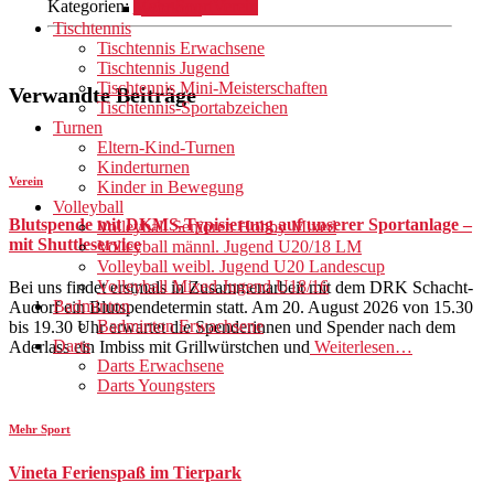
Kategorien:
Mehr Sport
Verein
Workout
Tischtennis
Tischtennis Erwachsene
Tischtennis Jugend
Tischtennis Mini-Meisterschaften
Verwandte Beiträge
Tischtennis-Sportabzeichen
Turnen
Eltern-Kind-Turnen
Kinderturnen
Verein
Kinder in Bewegung
Volleyball
Blutspende mit DKMS-Typisierung auf unserer Sportanlage –
Volleyball Senioren Hobby Mixed
mit Shuttleservice
Volleyball männl. Jugend U20/18 LM
Volleyball weibl. Jugend U20 Landescup
Volleyball Mixed Jugend U18/16
Bei uns findet erstmals in Zusammenarbeit mit dem DRK Schacht-
Badminton
Audorf ein Blutspendetermin statt. Am 20. August 2026 von 15.30
Badminton Erwachsene
bis 19.30 Uhr erwartet die Spenderinnen und Spender nach dem
Darts
Aderlass ein Imbiss mit Grillwürstchen und
Weiterlesen…
Darts Erwachsene
Darts Youngsters
Mehr Sport
Vineta Ferienspaß im Tierpark