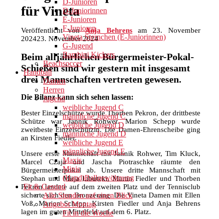
D-Junioren
für Vineta
D-Juniorinnen
E-Junioren
F-Junioren
Veröffentlicht von
Anja Behrens
am
23. November
Vineta Sternchen (E-Juniorinnen)
2024
23. November 2024
G-Jugend
Bambini Kickers
Beim alljährlichen Bürgermeister-Pokal-
Beachsoccer
Schießen sind wir gestern mit insgesamt
Handball
drei Mannschaften vertreten gewesen.
Damen
Herren
Die Bilanz kann sich sehen lassen:
Jugend
weibliche Jugend C
Bester Einzelschütze wurde Thorben Pekron, der drittbeste
männliche Jugend C
Schütze war Jannik Rohwer. Marion Schepp wurde
weibliche Jugend D
zweitbeste Einzelschützin. Die Damen-Ehrenscheibe ging
männliche Jugend D
an Kirsten Fiedler.
weibliche Jugend E
männliche Jugend E
Unsere erste Mannschaft mit Jannik Rohwer, Tim Kluck,
Maxis
Marcel Czaja und Jascha Piotraschke räumte den
Minis
Bürgermeisterpokal ab. Unsere dritte Mannschaft mit
(Hand)Ballgewöhnung
Stephan und Mirja Libutzki, Martin Fiedler und Thorben
Fit & Gesund
Pekron landete auf dem zweiten Platz und der Tennisclub
Alle Stunden auf einen Blick
sicherte sich den Bronzerang. Die Vineta Damen mit Ellen
Voß, Marion Schepp, Kirsten Fiedler und Anja Behrens
Angebot Montag
lagen im guten Mittelfeld auf dem 6. Platz.
Fit in die Woche