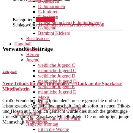
D-Junioren
D-Juniorinnen
E-Junioren
F-Junioren
Kategorien:
Volleyball
Vineta Sternchen (E-Juniorinnen)
Schlagwörter:
Heim
mixed
Vineta mixed
volleyball
G-Jugend
Bambini Kickers
Beachsoccer
Handball
Verwandte Beiträge
Damen
Herren
Jugend
weibliche Jugend C
männliche Jugend C
Volleyball
weibliche Jugend D
männliche Jugend D
Neue Trikots für die „Optionalen“ – Dank an die Sparkasse
weibliche Jugend E
Mittelholstein
männliche Jugend E
Maxis
Große Freude bei den „Optionalen“: unsere gemischte und sehr
Minis
leistungsstarke Volleyballmannschaft läuft ab sofort in neuen Trikots
(Hand)Ballgewöhnung
und Hosen auf. Möglich gemacht wurde dies durch die großzügige
Fit & Gesund
Unterstützung der Sparkasse Mittelholstein. Die neunköpfige, junge
Alle Stunden auf einen Blick
Mannschaft
Weiterlesen…
Angebot Montag
Fit in die Woche