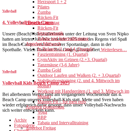
Herzsport 1 + 2
Pilates
Volleyball
Zumba
Rücken-Fit
4. Volleyball Beach Camp
Angebot Dienstag
Rücken-Fit
Sitzgymnastik
Unsere (Beach)VolleyballerInnen unter der Leitung von Sven Nipko
Tabata und Intervalltraining
hatten am letzten Juli-Wochenende 2025 trotz des Regens viel Spaß
Angebot Mittwoch
im Beach-Camp – erst auf unserer Sportanlage, dann in der
In Balance (1. und 4. Quartal)
Sporthalle. Vielen Dank an Tina Grage @tinagrafiert
Weiterlesen…
Faszientraining (1. Quartal)
GymAktiv im Grünen (2.+3. Quartal)
Tanzmäuse (3-6 Jahre)
Zumba Gold
Volleyball
Outdoor Laufen und Walken (2. + 3.Quartal)
Stabilisationstraining (2. und 4. Mittwoch im
Volleyball Kids Beach Camp 2025
Monat)
Workout mit Handgeräten (1. und 3. Mittwoch im
Bei allerbestem Wetter fand am vergangenen Wochenende das 4.
Monat)
Beach Camp unserer Volleyball-Kids statt. Mette und Sven haben
Männer Fit – for men only
wieder erfolgreich dafür gesorgt, dass unser Volleyball-Nachwuchs
Angebot Donnerstag
sich weiter entwickeln kann.
Yoga
BBP
Archiv
Tabata und Intervalltraining
Fotogalerie
Angebot Freitag
Chronik