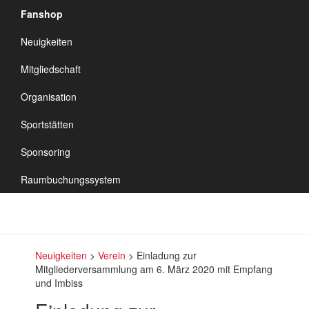
Fanshop
TSV Vineta
Neuigkeiten
Audorf
Navigation
Mitgliedschaft
umschalten
Organisation
Sportstätten
Sponsoring
Raumbuchungssystem
Neuigkeiten
>
Verein
>
Einladung zur
Mitgliederversammlung am 6. März 2020 mit Empfang
und Imbiss