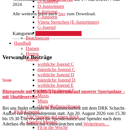
D-Junioren
2024
D-Juniorinnen
E-Junioren
Alle weiteren Infos auch
hier
zum Download.
F-Junioren
Vineta Sternchen (E-Juniorinnen)
G-Jugend
Bambini Kickers
Kategorien:
Mehr Sport
Turnen
Verein
Beachsoccer
Handball
Damen
Herren
Verwandte Beiträge
Jugend
weibliche Jugend C
männliche Jugend C
weibliche Jugend D
männliche Jugend D
Verein
weibliche Jugend E
männliche Jugend E
Blutspende mit DKMS-Typisierung auf unserer Sportanlage –
Maxis
mit Shuttleservice
Minis
(Hand)Ballgewöhnung
Bei uns findet erstmals in Zusammenarbeit mit dem DRK Schacht-
Fit & Gesund
Audorf ein Blutspendetermin statt. Am 20. August 2026 von 15.30
Alle Stunden auf einen Blick
bis 19.30 Uhr erwartet die Spenderinnen und Spender nach dem
Angebot Montag
Aderlass ein Imbiss mit Grillwürstchen und
Weiterlesen…
Fit in die Woche