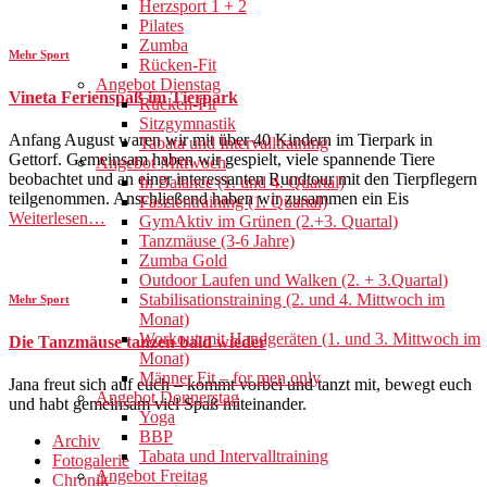
Herzsport 1 + 2
Pilates
Zumba
Mehr Sport
Rücken-Fit
Angebot Dienstag
Vineta Ferienspaß im Tierpark
Rücken-Fit
Sitzgymnastik
Anfang August waren wir mit über 40 Kindern im Tierpark in
Tabata und Intervalltraining
Gettorf. Gemeinsam haben wir gespielt, viele spannende Tiere
Angebot Mittwoch
beobachtet und an einer interessanten Rundtour mit den Tierpflegern
In Balance (1. und 4. Quartal)
teilgenommen. Anschließend haben wir zusammen ein Eis
Faszientraining (1. Quartal)
Weiterlesen…
GymAktiv im Grünen (2.+3. Quartal)
Tanzmäuse (3-6 Jahre)
Zumba Gold
Outdoor Laufen und Walken (2. + 3.Quartal)
Stabilisationstraining (2. und 4. Mittwoch im
Mehr Sport
Monat)
Workout mit Handgeräten (1. und 3. Mittwoch im
Die Tanzmäuse tanzen bald wieder
Monat)
Männer Fit – for men only
Jana freut sich auf euch – kommt vorbei und tanzt mit, bewegt euch
Angebot Donnerstag
und habt gemeinsam viel Spaß miteinander.
Yoga
BBP
Archiv
Tabata und Intervalltraining
Fotogalerie
Angebot Freitag
Chronik