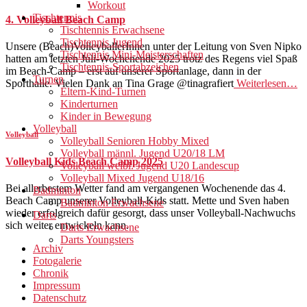
Workout
Tischtennis
4. Volleyball Beach Camp
Tischtennis Erwachsene
Tischtennis Jugend
Unsere (Beach)VolleyballerInnen unter der Leitung von Sven Nipko
Tischtennis Mini-Meisterschaften
hatten am letzten Juli-Wochenende 2025 trotz des Regens viel Spaß
Tischtennis-Sportabzeichen
im Beach-Camp – erst auf unserer Sportanlage, dann in der
Turnen
Sporthalle. Vielen Dank an Tina Grage @tinagrafiert
Weiterlesen…
Eltern-Kind-Turnen
Kinderturnen
Kinder in Bewegung
Volleyball
Volleyball
Volleyball Senioren Hobby Mixed
Volleyball männl. Jugend U20/18 LM
Volleyball Kids Beach Camp 2025
Volleyball weibl. Jugend U20 Landescup
Volleyball Mixed Jugend U18/16
Bei allerbestem Wetter fand am vergangenen Wochenende das 4.
Badminton
Beach Camp unserer Volleyball-Kids statt. Mette und Sven haben
Badminton Erwachsene
wieder erfolgreich dafür gesorgt, dass unser Volleyball-Nachwuchs
Darts
sich weiter entwickeln kann.
Darts Erwachsene
Darts Youngsters
Archiv
Fotogalerie
Chronik
Impressum
Datenschutz