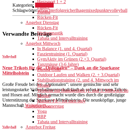
Herzsport 1 + 2
Kategorien:
Volleyball
Pilates
Schlagwörter:
albrecht
erfolgreich
erlhage
mixed
punkte
volleyball
Zumba
Rücken-Fit
Angebot Dienstag
Rücken-Fit
Verwandte Beiträge
Sitzgymnastik
Tabata und Intervalltraining
Angebot Mittwoch
In Balance (1. und 4. Quartal)
Faszientraining (1. Quartal)
Volleyball
GymAktiv im Grünen (2.+3. Quartal)
Tanzmäuse (3-6 Jahre)
Neue Trikots für die „Optionalen“ – Dank an die Sparkasse
Zumba Gold
Mittelholstein
Outdoor Laufen und Walken (2. + 3.Quartal)
Stabilisationstraining (2. und 4. Mittwoch im
Große Freude bei den „Optionalen“: unsere gemischte und sehr
Monat)
leistungsstarke Volleyballmannschaft läuft ab sofort in neuen Trikots
Workout mit Handgeräten (1. und 3. Mittwoch im
und Hosen auf. Möglich gemacht wurde dies durch die großzügige
Monat)
Unterstützung der Sparkasse Mittelholstein. Die neunköpfige, junge
Männer Fit – for men only
Mannschaft
Weiterlesen…
Angebot Donnerstag
Yoga
BBP
Tabata und Intervalltraining
Angebot Freitag
Volleyball