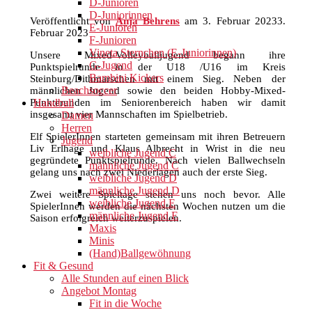
D-Junioren
D-Juniorinnen
Veröffentlicht von
Anja Behrens
am
3. Februar 2023
3.
E-Junioren
Februar 2023
F-Junioren
Vineta Sternchen (E-Juniorinnen)
Unsere Mixed-Volleyballjugend begann ihre
G-Jugend
Punktspielrunde in der U18 /U16 im Kreis
Bambini Kickers
Steinburg/Dithmarschen mit einem Sieg. Neben der
Beachsoccer
männlichen Jugend sowie den beiden Hobby-Mixed-
Punkterunden im Seniorenbereich haben wir damit
Handball
insgesamt vier Mannschaften im Spielbetrieb.
Damen
Herren
Elf SpielerInnen starteten gemeinsam mit ihren Betreuern
Jugend
Liv Erlhage und Klaus Albrecht in Wrist in die neu
weibliche Jugend C
gegründete Punktspielrunde. Nach vielen Ballwechseln
männliche Jugend C
gelang uns nach zwei Niederlagen auch der erste Sieg.
weibliche Jugend D
männliche Jugend D
Zwei weitere Spieltage stehen uns noch bevor. Alle
weibliche Jugend E
SpielerInnen werden die nächsten Wochen nutzen um die
männliche Jugend E
Saison erfolgreich weiterzuspielen.
Maxis
Minis
(Hand)Ballgewöhnung
Fit & Gesund
Alle Stunden auf einen Blick
Angebot Montag
Fit in die Woche