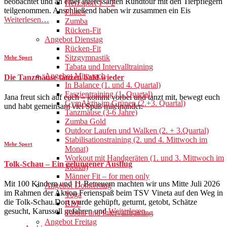
beobachtet und an einer interessanten Rundtour mit den Tierpflegern
Herzsport 1 + 2
teilgenommen. Anschließend haben wir zusammen ein Eis
Pilates
Weiterlesen…
Zumba
Rücken-Fit
Angebot Dienstag
Rücken-Fit
Sitzgymnastik
Mehr Sport
Tabata und Intervalltraining
Angebot Mittwoch
Die Tanzmäuse tanzen bald wieder
In Balance (1. und 4. Quartal)
Faszientraining (1. Quartal)
Jana freut sich auf euch – kommt vorbei und tanzt mit, bewegt euch
GymAktiv im Grünen (2.+3. Quartal)
und habt gemeinsam viel Spaß miteinander.
Tanzmäuse (3-6 Jahre)
Zumba Gold
Outdoor Laufen und Walken (2. + 3.Quartal)
Stabilisationstraining (2. und 4. Mittwoch im
Mehr Sport
Monat)
Workout mit Handgeräten (1. und 3. Mittwoch im
Tolk-Schau – Ein gelungener Ausflug
Monat)
Männer Fit – for men only
Mit 100 Kindern und 11 Betreuern machten wir uns Mitte Juli 2026
Angebot Donnerstag
im Rahmen der Aktion Ferienspaß beim TSV Vineta auf den Weg in
Yoga
die Tolk-Schau.Dort wurde gehüpft, geturnt, getobt, Schätze
BBP
gesucht, Karussell gefahren und
Weiterlesen…
Tabata und Intervalltraining
Angebot Freitag