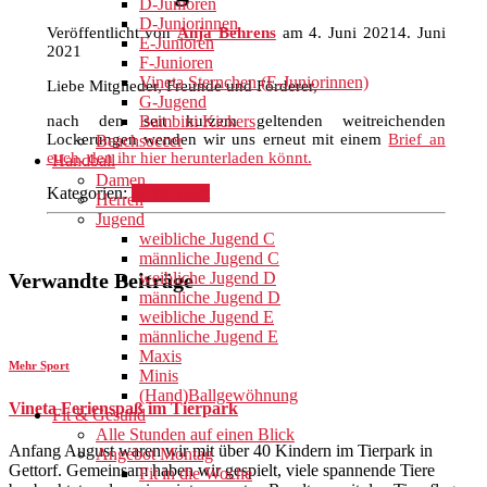
D-Junioren
D-Juniorinnen
Veröffentlicht von
Anja Behrens
am
4. Juni 2021
4. Juni
E-Junioren
2021
F-Junioren
Vineta Sternchen (E-Juniorinnen)
Liebe Mitglieder, Freunde und Förderer,
G-Jugend
nach den seit kurzem geltenden weitreichenden
Bambini Kickers
Lockerungen wenden wir uns erneut mit einem
Brief an
Beachsoccer
euch, den ihr hier herunterladen könnt.
Handball
Damen
Kategorien:
Mehr Sport
Herren
Jugend
weibliche Jugend C
männliche Jugend C
Verwandte Beiträge
weibliche Jugend D
männliche Jugend D
weibliche Jugend E
männliche Jugend E
Maxis
Mehr Sport
Minis
(Hand)Ballgewöhnung
Vineta Ferienspaß im Tierpark
Fit & Gesund
Alle Stunden auf einen Blick
Anfang August waren wir mit über 40 Kindern im Tierpark in
Angebot Montag
Gettorf. Gemeinsam haben wir gespielt, viele spannende Tiere
Fit in die Woche