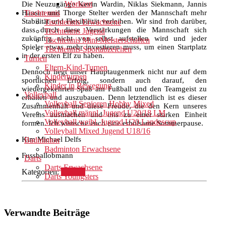
Workout
Die Neuzugänge Kevin Wardin, Niklas Siekmann, Jannis
Hansen und Thorge Stelter werden der Mannschaft mehr
Tischtennis
Stabilität und Flexibilität verleihen. Wir sind froh darüber,
Tischtennis Erwachsene
dass durch diese Verstärkungen die Mannschaft sich
Tischtennis Jugend
zukünftig nicht von selbst aufstellen wird und jeder
Tischtennis Mini-Meisterschaften
Spieler etwas mehr investieren muss, um einen Startplatz
Tischtennis-Sportabzeichen
in der ersten Elf zu haben.
Turnen
Eltern-Kind-Turnen
Dennoch liegt unser Hauptaugenmerk nicht nur auf dem
Kinderturnen
sportlichen Erfolg, sondern auch darauf, den
Kinder in Bewegung
wiedergekehrten Spaß am Fußball und den Teamgeist zu
Volleyball
erhalten und auszubauen. Denn letztendlich ist es dieser
Volleyball Senioren Hobby Mixed
Zusammenhalt und diese Freude, die den Kern unseres
Volleyball männl. Jugend U20/18 LM
Vereins ausmachen und uns zu einer starken Einheit
Volleyball weibl. Jugend U20 Landescup
formen. Ich wünsche euch eine erholsame Sommerpause.
Volleyball Mixed Jugend U18/16
Kim Michael Delfs
Badminton
Badminton Erwachsene
Fussballobmann
Darts
Darts Erwachsene
Kategorien:
Fußball
Darts Youngsters
Verwandte Beiträge