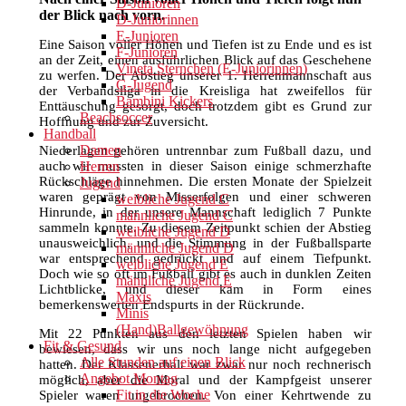
D-Junioren
der Blick nach vorn.
D-Juniorinnen
E-Junioren
Eine Saison voller Höhen und Tiefen ist zu Ende und es ist
F-Junioren
an der Zeit, einen ausführlichen Blick auf das Geschehene
Vineta Sternchen (E-Juniorinnen)
zu werfen. Der Abstieg unserer 1. Herrenmannschaft aus
G-Jugend
der Verbandsliga in die Kreisliga hat zweifellos für
Bambini Kickers
Enttäuschung gesorgt, doch trotzdem gibt es Grund zur
Beachsoccer
Hoffnung und zur Zuversicht.
Handball
Damen
Niederlagen gehören untrennbar zum Fußball dazu, und
auch wir mussten in dieser Saison einige schmerzhafte
Herren
Rückschläge hinnehmen. Die ersten Monate der Spielzeit
Jugend
waren geprägt von Misserfolgen und einer schweren
weibliche Jugend C
Hinrunde, in der unsere Mannschaft lediglich 7 Punkte
männliche Jugend C
sammeln konnte. Zu diesem Zeitpunkt schien der Abstieg
weibliche Jugend D
unausweichlich, und die Stimmung in der Fußballsparte
männliche Jugend D
war entsprechend gedrückt und auf einem Tiefpunkt.
weibliche Jugend E
Doch wie so oft im Fußball gibt es auch in dunklen Zeiten
männliche Jugend E
Lichtblicke, und dieser kam in Form eines
Maxis
bemerkenswerten Endspurts in der Rückrunde.
Minis
(Hand)Ballgewöhnung
Mit 22 Punkten aus den letzten Spielen haben wir
Fit & Gesund
bewiesen, dass wir uns noch lange nicht aufgegeben
Alle Stunden auf einen Blick
hatten. Der Klassenerhalt war zwar nur noch rechnerisch
Angebot Montag
möglich, aber die Moral und der Kampfgeist unserer
Fit in die Woche
Spieler waren ungebrochen. Von einer Kehrtwende zu