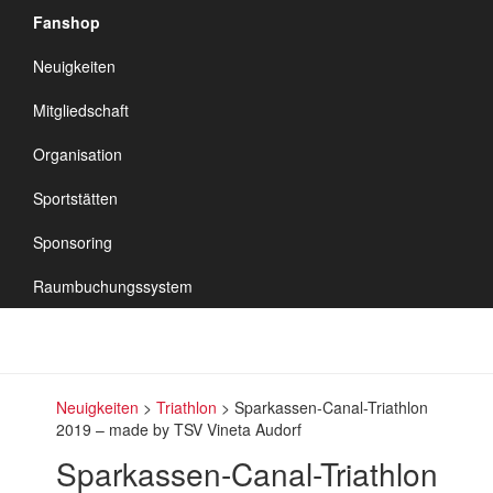
Fanshop
TSV Vineta
Neuigkeiten
Audorf
Navigation
Mitgliedschaft
umschalten
Organisation
Sportstätten
Sponsoring
Raumbuchungssystem
Neuigkeiten
>
Triathlon
>
Sparkassen-Canal-Triathlon
2019 – made by TSV Vineta Audorf
Sparkassen-Canal-Triathlon