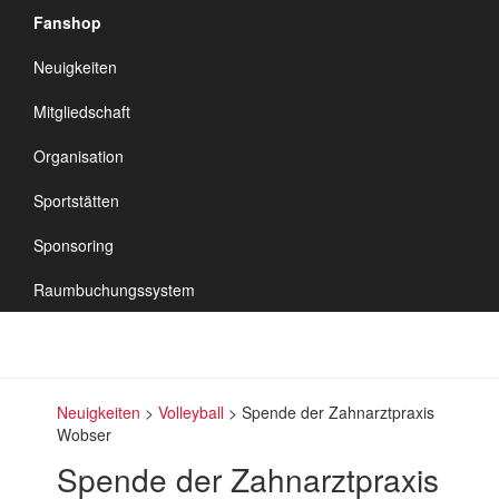
Fanshop
TSV Vineta
Neuigkeiten
Audorf
Navigation
Mitgliedschaft
umschalten
Organisation
Sportstätten
Sponsoring
Raumbuchungssystem
Neuigkeiten
>
Volleyball
>
Spende der Zahnarztpraxis
Wobser
Spende der Zahnarztpraxis