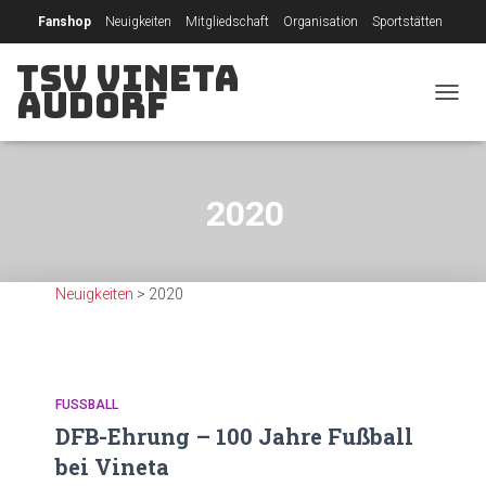
Fanshop
Neuigkeiten
Mitgliedschaft
Organisation
Sportstätten
TSV Vineta
Sponsoring
Raumbuchungssystem
Audorf
NAVIG
UMSC
2020
Neuigkeiten
>
2020
FUSSBALL
DFB-Ehrung – 100 Jahre Fußball
bei Vineta