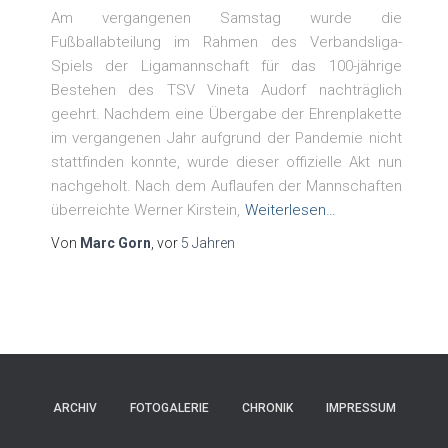
Am vergangenen Samstag wurde die
Fußballabteilung im Rahmen des Verbandsliga-
Spiels der Ligamannschaft für das 100-jährige
Bestehen des TSV Vineta Audorf nachträglich
geehrt. Nachdem eine Übergabe der Ehrenplakette
im vergangenen Jahr aufgrund der Pandemie nicht
stattfinden konnte, wurde dieser offizielle Akt nun
nachgeholt. Nach dem Auflaufen der Mannschaften
überreichte Werner Kirstein,
Weiterlesen…
Von
Marc Gorn
, vor
5 Jahren
ARCHIV
FOTOGALERIE
CHRONIK
IMPRESSUM