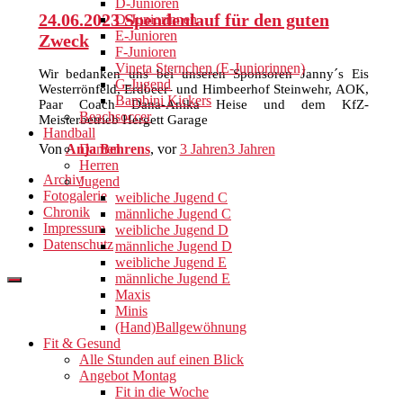
D-Junioren
24.06.2023 Spendenlauf für den guten
D-Juniorinnen
E-Junioren
Zweck
F-Junioren
Vineta Sternchen (E-Juniorinnen)
Wir bedanken uns bei unseren Sponsoren Janny´s Eis
G-Jugend
Westerrönfeld, Erdbeer- und Himbeerhof Steinwehr, AOK,
Bambini Kickers
Paar Coach Dana-Anika Heise und dem KfZ-
Beachsoccer
Meisterbetrieb Hergett Garage
Handball
Von
Anja Behrens
, vor
3 Jahren
3 Jahren
Damen
Herren
Archiv
Jugend
Fotogalerie
weibliche Jugend C
Chronik
männliche Jugend C
Impressum
weibliche Jugend D
Datenschutz
männliche Jugend D
weibliche Jugend E
männliche Jugend E
Maxis
Minis
(Hand)Ballgewöhnung
Fit & Gesund
Alle Stunden auf einen Blick
Angebot Montag
Fit in die Woche