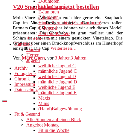
D-Junioren
V20 Snapback Cap jetzt bestellen
D-Juniorinnen
E-Junioren
F-Junioren
Moin Vineten,Wir wollen euch hier gerne eine Snapback
Vineta Sternchen (E-Juniorinnen)
Cap im Vineta Design anbieten. Dank unseres tollen
Partners Capur Sportswear können wir euch dieses Modell
G-Jugend
präsentieren: Die Oberfarbe ist grau melliert und der
Bambini Kickers
Schirm ist schwarz mit einem gestickten Vinetalogo. Die
Beachsoccer
Größe ist über einen Druckknopfverschluss am Hinterkopf
Handball
einstellbar. Die Cap
Weiterlesen…
Damen
Herren
Von
Marc Gorn
, vor
3 Jahren
3 Jahren
Jugend
weibliche Jugend C
Archiv
männliche Jugend C
Fotogalerie
weibliche Jugend D
Chronik
männliche Jugend D
Impressum
weibliche Jugend E
Datenschutz
männliche Jugend E
Maxis
Minis
(Hand)Ballgewöhnung
Fit & Gesund
Alle Stunden auf einen Blick
Angebot Montag
Fit in die Woche