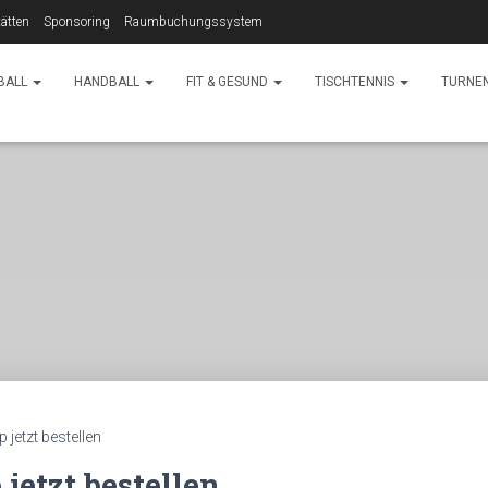
ätten
Sponsoring
Raumbuchungssystem
BALL
HANDBALL
FIT & GESUND
TISCHTENNIS
TURNE
jetzt bestellen
jetzt bestellen