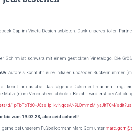
pback Cap im Vineta Design anbieten. Dank unseres tollen Partn
 der Schirm ist schwarz mit einem gestickten Vinetalogo. Die Grö
50€
Aufpreis könnt ihr eure Initialen und/oder Rückennummer (m
tet, könnt ihr das über das folgende Dokument machen. Tragt ein
re Mütze(n) im Vereinsheim abholen. Bezahlt wird erst bei Abholun
ets/d/1pFbTbTd0I-J6se_lp_kviNqqsAN9LBmmzM_yaJItT0M/edit?us
ur bis zum 19.02.23, also seid schnell!
ch gerne bei unserem Fußballobmann Marc Gorn unter
marc.gorn@ts