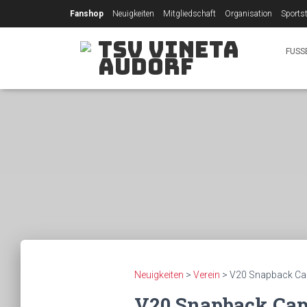
Fanshop
Neuigkeiten
Mitgliedschaft
Organisation
Sportst
TSV Vineta
FUSS
Audorf
Neuigkeiten
>
Verein
>
V20 Snapback Cap 
V20 Snapback Cap 