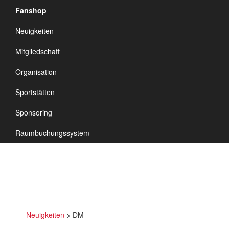
Fanshop
TSV Vineta
Neuigkeiten
Audorf
Navigation
Mitgliedschaft
umschalten
Organisation
Sportstätten
DM
Sponsoring
Raumbuchungssystem
Neuigkeiten
>
DM