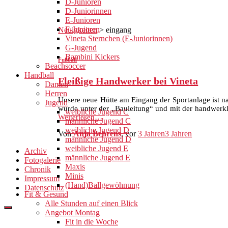
D-Junioren
D-Juniorinnen
E-Junioren
F-Junioren
Neuigkeiten
>
eingang
Vineta Sternchen (E-Juniorinnen)
G-Jugend
Bambini Kickers
Fußball
Beachsoccer
Handball
Fleißige Handwerker bei Vineta
Damen
Herren
Unsere neue Hütte am Eingang der Sportanlage ist nah
Jugend
wurde unter der „Bauleitung“ und mit der handwerk
weibliche Jugend C
Weiterlesen…
männliche Jugend C
weibliche Jugend D
Von
Anja Behrens
, vor
3 Jahren
3 Jahren
männliche Jugend D
weibliche Jugend E
Archiv
männliche Jugend E
Fotogalerie
Maxis
Chronik
Minis
Impressum
(Hand)Ballgewöhnung
Datenschutz
Fit & Gesund
Alle Stunden auf einen Blick
Angebot Montag
Fit in die Woche