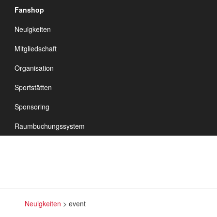
Fanshop
TSV Vineta
Neuigkeiten
Audorf
Navigation
Mitgliedschaft
umschalten
Organisation
Sportstätten
event
Sponsoring
Raumbuchungssystem
Neuigkeiten
>
event