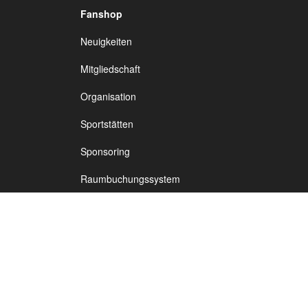
Fanshop
TSV Vineta
Neuigkeiten
Fußb
Audorf
Mitgliedschaft
Organisation
Sportstätten
Sponsoring
Raumbuchungssystem