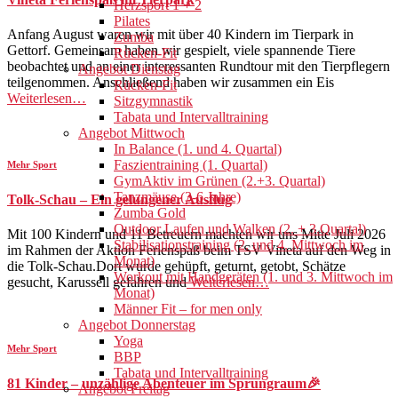
Herzsport 1 + 2
Pilates
Anfang August waren wir mit über 40 Kindern im Tierpark in
Zumba
Gettorf. Gemeinsam haben wir gespielt, viele spannende Tiere
Rücken-Fit
beobachtet und an einer interessanten Rundtour mit den Tierpflegern
Angebot Dienstag
teilgenommen. Anschließend haben wir zusammen ein Eis
Rücken-Fit
Weiterlesen…
Sitzgymnastik
Tabata und Intervalltraining
Angebot Mittwoch
In Balance (1. und 4. Quartal)
Faszientraining (1. Quartal)
Mehr Sport
GymAktiv im Grünen (2.+3. Quartal)
Tanzmäuse (3-6 Jahre)
Tolk-Schau – Ein gelungener Ausflug
Zumba Gold
Outdoor Laufen und Walken (2. + 3.Quartal)
Mit 100 Kindern und 11 Betreuern machten wir uns Mitte Juli 2026
Stabilisationstraining (2. und 4. Mittwoch im
im Rahmen der Aktion Ferienspaß beim TSV Vineta auf den Weg in
Monat)
die Tolk-Schau.Dort wurde gehüpft, geturnt, getobt, Schätze
Workout mit Handgeräten (1. und 3. Mittwoch im
gesucht, Karussell gefahren und
Weiterlesen…
Monat)
Männer Fit – for men only
Angebot Donnerstag
Yoga
Mehr Sport
BBP
Tabata und Intervalltraining
81 Kinder – unzählige Abenteuer im Sprungraum🎉
Angebot Freitag