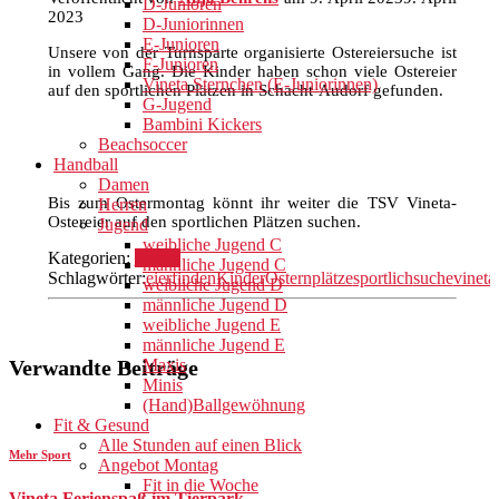
D-Junioren
2023
D-Juniorinnen
E-Junioren
Unsere von der Turnsparte organisierte Ostereiersuche ist
F-Junioren
in vollem Gang. Die Kinder haben schon viele Ostereier
Vineta Sternchen (E-Juniorinnen)
auf den sportlichen Plätzen in Schacht-Audorf gefunden.
G-Jugend
Bambini Kickers
Beachsoccer
Handball
Damen
Bis zum Ostermontag könnt ihr weiter die TSV Vineta-
Herren
Ostereier auf den sportlichen Plätzen suchen.
Jugend
weibliche Jugend C
Kategorien:
Verein
männliche Jugend C
Schlagwörter:
eier
finden
Kinder
Ostern
plätze
sportlich
suche
vineta
weibliche Jugend D
männliche Jugend D
weibliche Jugend E
männliche Jugend E
Verwandte Beiträge
Maxis
Minis
(Hand)Ballgewöhnung
Fit & Gesund
Alle Stunden auf einen Blick
Mehr Sport
Angebot Montag
Fit in die Woche
Vineta Ferienspaß im Tierpark