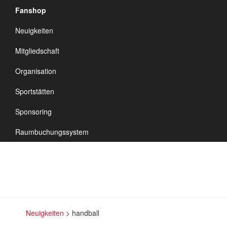
Fanshop
TSV Vineta
Neuigkeiten
Audorf
Navigation
Mitgliedschaft
umschalten
Organisation
Sportstätten
handball
Sponsoring
Raumbuchungssystem
Neuigkeiten
>
handball