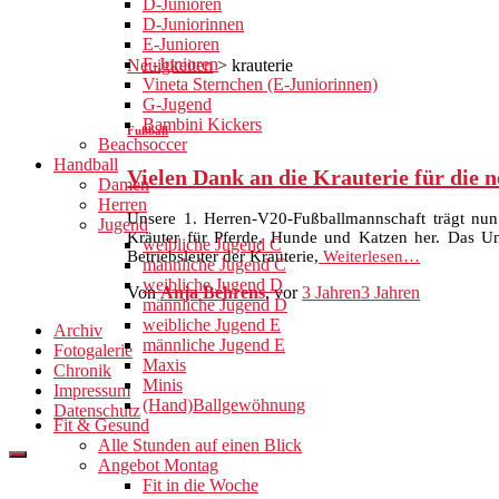
D-Junioren
D-Juniorinnen
E-Junioren
F-Junioren
Neuigkeiten
>
krauterie
Vineta Sternchen (E-Juniorinnen)
G-Jugend
Bambini Kickers
Fußball
Beachsoccer
Handball
Vielen Dank an die Krauterie für die
Damen
Herren
Unsere 1. Herren-V20-Fußballmannschaft trägt nun 
Jugend
Kräuter für Pferde, Hunde und Katzen her. Das Un
weibliche Jugend C
Betriebsleiter der Krauterie,
Weiterlesen…
männliche Jugend C
weibliche Jugend D
Von
Anja Behrens
, vor
3 Jahren
3 Jahren
männliche Jugend D
weibliche Jugend E
Archiv
männliche Jugend E
Fotogalerie
Maxis
Chronik
Minis
Impressum
(Hand)Ballgewöhnung
Datenschutz
Fit & Gesund
Alle Stunden auf einen Blick
Angebot Montag
Fit in die Woche