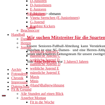
D-Junioren
D-Juniorinnen
E-Junioren
F-Junioren
Neuigkeiten
>
obmann
Vineta Sternchen (E-Juniorinnen)
G-Jugend
Bambini Kickers
Fußball
Beachsoccer
Handball
Wir suchen Mitstreiter für die Sparte
Damen
Herren
Unsere Senioren-Fußball-Abteilung kann Verstärku
Jugend
Daneben ist eine SG Damen- und eine Herren-Altlig
weibliche Jugend C
neues und kreatives Leitungsteam für unsere zweitgr
männliche Jugend C
weibliche Jugend D
Von
Anja Behrens
, vor
3 Jahren
3 Jahren
männliche Jugend D
weibliche Jugend E
Archiv
männliche Jugend E
Fotogalerie
Maxis
Chronik
Minis
Impressum
(Hand)Ballgewöhnung
Datenschutz
Fit & Gesund
Alle Stunden auf einen Blick
Angebot Montag
Fit in die Woche