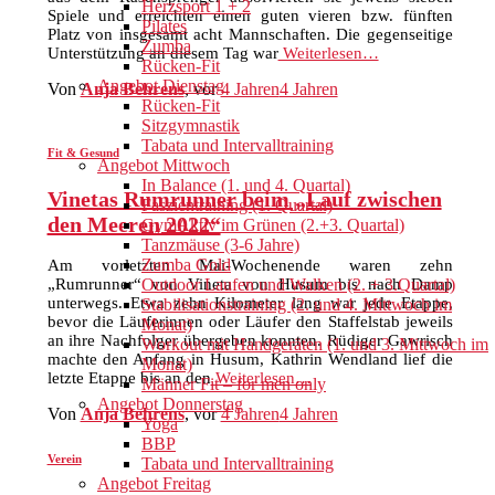
Herzsport 1 + 2
Spiele und erreichten einen guten vieren bzw. fünften
Pilates
Platz von insgesamt acht Mannschaften. Die gegenseitige
Zumba
Unterstützung an diesem Tag war
Weiterlesen…
Rücken-Fit
Angebot Dienstag
Von
Anja Behrens
, vor
4 Jahren
4 Jahren
Rücken-Fit
Sitzgymnastik
Tabata und Intervalltraining
Fit & Gesund
Angebot Mittwoch
In Balance (1. und 4. Quartal)
Vinetas Rumrunner beim „Lauf zwischen
Faszientraining (1. Quartal)
den Meeren 2022“
GymAktiv im Grünen (2.+3. Quartal)
Tanzmäuse (3-6 Jahre)
Zumba Gold
Am vorletzten Mai-Wochenende waren zehn
Outdoor Laufen und Walken (2. + 3.Quartal)
„Rumrunner“ von Vineta von Husum bis nach Damp
unterwegs. Etwa zehn Kilometer lang war jede Etappe,
Stabilisationstraining (2. und 4. Mittwoch im
bevor die Läuferinnen oder Läufer den Staffelstab jeweils
Monat)
an ihre Nachfolger übergeben konnten. Rüdiger Gawrisch
Workout mit Handgeräten (1. und 3. Mittwoch im
machte den Anfang in Husum, Kathrin Wendland lief die
Monat)
letzte Etappe bis an den
Weiterlesen…
Männer Fit – for men only
Angebot Donnerstag
Von
Anja Behrens
, vor
4 Jahren
4 Jahren
Yoga
BBP
Verein
Tabata und Intervalltraining
Angebot Freitag