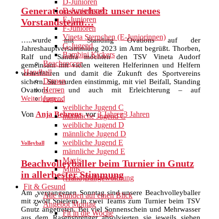
D-Junioren
Generationswechsel: unser neues
D-Juniorinnen
E-Junioren
Vorstandsteam…
F-Junioren
Vineta Sternchen (E-Juniorinnen)
…..wurde mit Standing Ovations auf der
G-Jugend
Jahreshauptversammlung 2023 im Amt begrüßt. Thorben,
Bambini Kickers
Ralf und Sandra möchten den TSV Vineta Audorf
Beachsoccer
gemeinsam mit vielen weiteren Helferinnen und Helfern
Handball
weiterführen und damit die Zukunft des Sportvereins
Damen
sichern. Sie wurden einstimmig, mit viel Beifall, Standing
Herren
Ovations – und auch mit Erleichterung – auf
Weiterlesen…
Jugend
weibliche Jugend C
Von
Anja Behrens
, vor
3 Jahren
3 Jahren
männliche Jugend C
weibliche Jugend D
männliche Jugend D
weibliche Jugend E
Volleyball
männliche Jugend E
Maxis
Beachvolleyballer beim Turnier in Gnutz
Minis
in allerbester Stimmung
(Hand)Ballgewöhnung
Fit & Gesund
Am vergangenen Sonntag sind unsere Beachvolleyballer
Alle Stunden auf einen Blick
mit zwölf Spielern in zwei Teams zum Turnier beim TSV
Angebot Montag
Gnutz angetreten. Bei viel Sonnenschein und Mehrwasser
Fit in die Woche
aus dem Rasensprenger absolvierten sie jeweils sieben