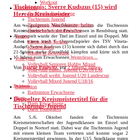
Workout
Tischtennis: Sverre Kudszus (15) wird
Tischtennis
Herren Kreismeister
Tischtennis Erwachsene
Tischtennis Jugend
Tischtennis Mini-Meisterschaften
Am vergangenen Wochenende fanden die Tischtennis
Tischtennis-Sportabzeichen
Kreismeisterschaften der Erwachsenen in Rendsburg statt.
Ausgespielt wurde der Titel im Einzel und im Doppel. Mit
Turnen
dabei waren auch 6 (Jugend)spieler des TSV Vineta-
Eltern-Kind-Turnen
Audorf. Sverre Kudzsus (15) konnte sich dabei durch das
Kinderturnen
21-Spieler starke Einzelfeld kämpfen und kürte sich mit
Kinder in Bewegung
15 Jahren zum Erwachsenen
Weiterlesen…
Volleyball
Volleyball Senioren Hobby Mixed
Von
Bjarne Paulwitz
, vor
2 Jahren
2 Jahren
Volleyball männl. Jugend U20/18 LM
Volleyball weibl. Jugend U20 Landescup
Volleyball Mixed Jugend U18/16
Tischtennis
Badminton
Badminton Erwachsene
Doppelter Kreismeistertitel für die
Darts
Darts Erwachsene
Tischtennis-Jugend
Darts Youngsters
Am 5./6. Oktober fanden die Tischtennis
Kreismeisterschaften der Jugendklassen im Einzel und
Doppel in Nortorf statt. Dabei war die Tischtennis Jugend
mit einem kleinen Team vertreten und konnte sogar 2
Kreismeistertitel gewinnen. In der U15 Spielklasse traten