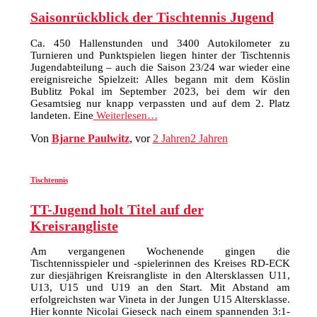
Saisonrückblick der Tischtennis Jugend
Ca. 450 Hallenstunden und 3400 Autokilometer zu
Turnieren und Punktspielen liegen hinter der Tischtennis
Jugendabteilung – auch die Saison 23/24 war wieder eine
ereignisreiche Spielzeit: Alles begann mit dem Köslin
Bublitz Pokal im September 2023, bei dem wir den
Gesamtsieg nur knapp verpassten und auf dem 2. Platz
landeten. Eine
Weiterlesen…
Von
Bjarne Paulwitz
, vor
2 Jahren
2 Jahren
Tischtennis
TT-Jugend holt Titel auf der
Kreisrangliste
Am vergangenen Wochenende gingen die
Tischtennisspieler und -spielerinnen des Kreises RD-ECK
zur diesjährigen Kreisrangliste in den Altersklassen U11,
U13, U15 und U19 an den Start. Mit Abstand am
erfolgreichsten war Vineta in der Jungen U15 Altersklasse.
Hier konnte Nicolai Gieseck nach einem spannenden 3:1-