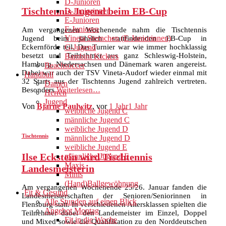
D-Junioren
Tischtennis Jugend beim EB-Cup
D-Juniorinnen
E-Junioren
F-Junioren
Am vergangenen Wochenende nahm die Tischtennis
Vineta Sternchen (E-Juniorinnen)
Jugend beim jährlich stattfindenden EB-Cup in
Eckernförde teil. Das Turnier war wie immer hochklassig
G-Jugend
besetzt und Teilnehmer aus ganz Schleswig-Holstein,
Bambini Kickers
Hamburg, Niedersachsen und Dänemark waren angereist.
Beachsoccer
Dabei war auch der TSV Vineta-Audorf wieder einmal mit
Handball
32 Starts aus der Tischtenns Jugend zahlreich vertreten.
Damen
Besonders
Weiterlesen…
Herren
Jugend
Von
Bjarne Paulwitz
, vor
1 Jahr
1 Jahr
weibliche Jugend C
männliche Jugend C
weibliche Jugend D
Tischtennis
männliche Jugend D
weibliche Jugend E
Ilse Eckstein wird Tischtennis
männliche Jugend E
Maxis
Landesmeisterin
Minis
(Hand)Ballgewöhnung
Am vergangenen Wochenende 25/26. Januar fanden die
Fit & Gesund
Landesmeisterschaften der Senioren/Seniorinnen in
Alle Stunden auf einen Blick
Flensburg statt. In verschiedenen Altersklassen spielten die
Angebot Montag
Teilnehmer dabei den Landemeister im Einzel, Doppel
Fit in die Woche
und Mixed sowie die Qualifikation zu den Norddeutschen