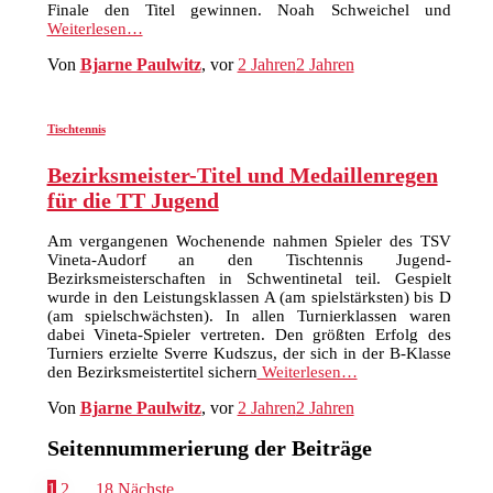
Finale den Titel gewinnen. Noah Schweichel und
Weiterlesen…
Von
Bjarne Paulwitz
, vor
2 Jahren
2 Jahren
Tischtennis
Bezirksmeister-Titel und Medaillenregen
für die TT Jugend
Am vergangenen Wochenende nahmen Spieler des TSV
Vineta-Audorf an den Tischtennis Jugend-
Bezirksmeisterschaften in Schwentinetal teil. Gespielt
wurde in den Leistungsklassen A (am spielstärksten) bis D
(am spielschwächsten). In allen Turnierklassen waren
dabei Vineta-Spieler vertreten. Den größten Erfolg des
Turniers erzielte Sverre Kudszus, der sich in der B-Klasse
den Bezirksmeistertitel sichern
Weiterlesen…
Von
Bjarne Paulwitz
, vor
2 Jahren
2 Jahren
Seitennummerierung der Beiträge
1
2
…
18
Nächste