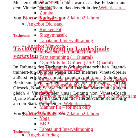
Herzsport 1 + 2
Meisterschaften aus. Mit dabei war u. a. Ilse Eckstein aus
Pilates
dem Vineta Damen-Team, das derzeit in der
Weiterlesen…
Zumba
Von
Bjarne Paulwitz
, vor
2 Jahren
2 Jahren
Rücken-Fit
Angebot Dienstag
Rücken-Fit
Sitzgymnastik
Tischtennis
Tabata und Intervalltraining
Angebot Mittwoch
Tischtennis-Jugend im Landesfinale
In Balance (1. und 4. Quartal)
vertreten
Faszientraining (1. Quartal)
GymAktiv im Grünen (2.+3. Quartal)
Im Rahmen der Tischtennis Schulmeisterschaften Jugend-
Tanzmäuse (3-6 Jahre)
trainiert-für-Olympia waren zuletzt mehrere Vineta-Spieler
Zumba Gold
äußerst erfolgreich und konnten mit ihrer Schule gar
Outdoor Laufen und Walken (2. + 3.Quartal)
Bezirksmeister werden. Mit Sverre Kudszus, Nicolai
Stabilisationstraining (2. und 4. Mittwoch im
Gieseck, Noah Schweichel und Damian Markmann gingen
Monat)
gleich 4 Vineta-Spieler unter Leitung von Vineta-Coach
Workout mit Handgeräten (1. und 3. Mittwoch im
Bjarne Paulwitz für das Team der Herderschule Rendsburg
Monat)
an den Start. Komplettiert
Weiterlesen…
Männer Fit – for men only
Angebot Donnerstag
Von
Bjarne Paulwitz
, vor
2 Jahren
2 Jahren
Yoga
BBP
Tabata und Intervalltraining
Tischtennis
Angebot Freitag