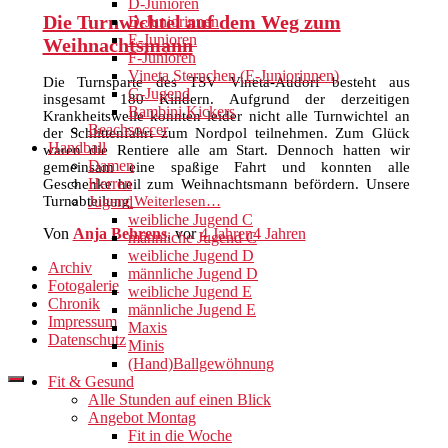
D-Junioren
Die Turnwichtel auf dem Weg zum
D-Juniorinnen
E-Junioren
Weihnachtsmann
F-Junioren
Vineta Sternchen (E-Juniorinnen)
Die Turnsparte des TSV Vineta-Audorf besteht aus
G-Jugend
insgesamt 180 Kindern. Aufgrund der derzeitigen
Bambini Kickers
Krankheitswelle konnten leider nicht alle Turnwichtel an
Beachsoccer
der Schlittenfahrt zum Nordpol teilnehmen. Zum Glück
Handball
waren die Rentiere alle am Start. Dennoch hatten wir
Damen
gemeinsam eine spaßige Fahrt und konnten alle
Herren
Geschenke heil zum Weihnachtsmann befördern. Unsere
Turnabteilung
Weiterlesen…
Jugend
weibliche Jugend C
Von
Anja Behrens
, vor
4 Jahren
4 Jahren
männliche Jugend C
weibliche Jugend D
Archiv
männliche Jugend D
Fotogalerie
weibliche Jugend E
Chronik
männliche Jugend E
Impressum
Maxis
Datenschutz
Minis
(Hand)Ballgewöhnung
Fit & Gesund
Alle Stunden auf einen Blick
Angebot Montag
Fit in die Woche