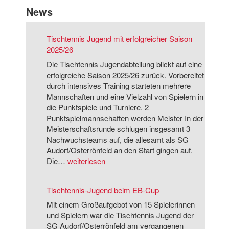
News
Tischtennis Jugend mit erfolgreicher Saison
2025/26
Die Tischtennis Jugendabteilung blickt auf eine
erfolgreiche Saison 2025/26 zurück. Vorbereitet
durch intensives Training starteten mehrere
Mannschaften und eine Vielzahl von Spielern in
die Punktspiele und Turniere. 2
Punktspielmannschaften werden Meister In der
Meisterschaftsrunde schlugen insgesamt 3
Nachwuchsteams auf, die allesamt als SG
Audorf/Osterrönfeld an den Start gingen auf.
T
Die…
weiterlesen
i
s
Tischtennis-Jugend beim EB-Cup
c
h
Mit einem Großaufgebot von 15 Spielerinnen
t
und Spielern war die Tischtennis Jugend der
e
SG Audorf/Osterrönfeld am vergangenen