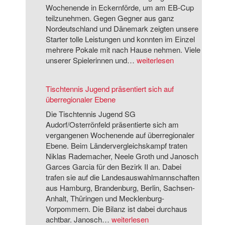
n
Wochenende in Eckernförde, um am EB-Cup
n
teilzunehmen. Gegen Gegner aus ganz
i
Nordeutschland und Dänemark zeigten unsere
s
Starter tolle Leistungen und konnten im Einzel
J
mehrere Pokale mit nach Hause nehmen. Viele
u
T
unserer Spielerinnen und…
weiterlesen
g
i
e
s
Tischtennis Jugend präsentiert sich auf
n
c
überregionaler Ebene
d
h
m
t
Die Tischtennis Jugend SG
i
e
Audorf/Osterrönfeld präsentierte sich am
t
n
vergangenen Wochenende auf überregionaler
e
n
Ebene. Beim Ländervergleichskampf traten
r
i
Niklas Rademacher, Neele Groth und Janosch
f
s
Garces Garcia für den Bezirk II an. Dabei
o
-
trafen sie auf die Landesauswahlmannschaften
l
J
aus Hamburg, Brandenburg, Berlin, Sachsen-
g
u
Anhalt, Thüringen und Mecklenburg-
r
g
Vorpommern. Die Bilanz ist dabei durchaus
e
e
T
achtbar. Janosch…
weiterlesen