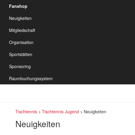
Fanshop
TSV Vineta
Neuigkeiten
Audorf
Navigation
Mitgliedschaft
umschalten
Organisation
Sportstätten
Sponsoring
Raumbuchungssystem
Tischtennis
>
Tischtennis Jugend
>
Neuigkeiten
Neuigkeiten