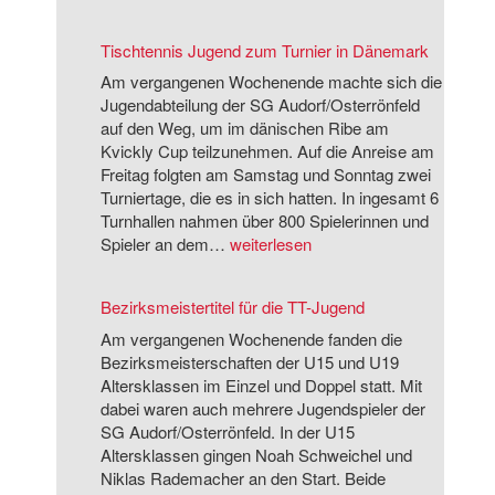
i
n
i
c
d
s
Tischtennis Jugend zum Turnier in Dänemark
h
b
c
e
e
h
Am vergangenen Wochenende machte sich die
r
i
t
Jugendabteilung der SG Audorf/Osterrönfeld
S
m
e
auf den Weg, um im dänischen Ribe am
a
E
n
Kvickly Cup teilzunehmen. Auf die Anreise am
i
B
n
Freitag folgten am Samstag und Sonntag zwei
s
-
i
Turniertage, die es in sich hatten. In ingesamt 6
o
C
s
Turnhallen nahmen über 800 Spielerinnen und
n
u
J
T
Spieler an dem…
weiterlesen
2
p
u
i
0
g
s
Bezirksmeistertitel für die TT-Jugend
2
e
c
5
n
h
Am vergangenen Wochenende fanden die
/
d
t
Bezirksmeisterschaften der U15 und U19
2
p
e
Altersklassen im Einzel und Doppel statt. Mit
6
r
n
dabei waren auch mehrere Jugendspieler der
ä
n
SG Audorf/Osterrönfeld. In der U15
s
i
Altersklassen gingen Noah Schweichel und
e
s
Niklas Rademacher an den Start. Beide