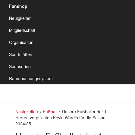
Fanshop
TSV Vineta
Neuigkeiten
Audorf
Navigation
Mitgliedschaft
umschalten
Organisation
Sportstätten
Sponsoring
Raumbuchungssystem
Neuigkeiten
>
Fußball
>
Unsere Fußballer der 1.
Herren verpflichten Kevin Wardin für die Saison
2024/25