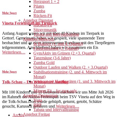
Herzsport 1 + 2
Pilates
Zumba
Mehr Sport
Rücken-Fit
Angebot Dienstag
Vineta Ferienspaß im Tierpark
Rücken-Fit
Sitzgymnastik
Anfang August waren wir mit über 40 Kindern im Tierpark in
Tabata und Intervalltraining
Gettorf. Gemeinsam haben wir gespielt, viele spannende Tiere
Angebot Mittwoch
beobachtet und an einer interessanten Rundtour mit den Tierpflegern
In Balance (1. und 4. Quartal)
teilgenommen. Anschließend haben wir zusammen ein Eis
Faszientraining (1. Quartal)
Weiterlesen…
GymAktiv im Grünen (2.+3. Quartal)
Tanzmäuse (3-6 Jahre)
Zumba Gold
Outdoor Laufen und Walken (2. + 3.Quartal)
Stabilisationstraining (2. und 4. Mittwoch im
Mehr Sport
Monat)
Workout mit Handgeräten (1. und 3. Mittwoch im
Tolk-Schau – Ein gelungener Ausflug
Monat)
Männer Fit – for men only
Mit 100 Kindern und 11 Betreuern machten wir uns Mitte Juli 2026
Angebot Donnerstag
im Rahmen der Aktion Ferienspaß beim TSV Vineta auf den Weg in
Yoga
die Tolk-Schau.Dort wurde gehüpft, geturnt, getobt, Schätze
BBP
gesucht, Karussell gefahren und
Weiterlesen…
Tabata und Intervalltraining
Angebot Freitag
Archiv