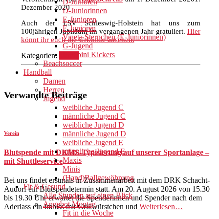
D-Junioren
Dezember 2020
D-Juniorinnen
E-Junioren
Auch der LSV Schleswig-Holstein hat uns zum
F-Junioren
100jährigen Jubiläum im vergangenen Jahr gratuliert.
Hier
Vineta Sternchen (E-Juniorinnen)
könnt ihr euch die Urkunde ansehen.
G-Jugend
Bambini Kickers
Kategorien:
Verein
Beachsoccer
Handball
Damen
Herren
Verwandte Beiträge
Jugend
weibliche Jugend C
männliche Jugend C
weibliche Jugend D
männliche Jugend D
Verein
weibliche Jugend E
männliche Jugend E
Blutspende mit DKMS-Typisierung auf unserer Sportanlage –
Maxis
mit Shuttleservice
Minis
(Hand)Ballgewöhnung
Bei uns findet erstmals in Zusammenarbeit mit dem DRK Schacht-
Fit & Gesund
Audorf ein Blutspendetermin statt. Am 20. August 2026 von 15.30
Alle Stunden auf einen Blick
bis 19.30 Uhr erwartet die Spenderinnen und Spender nach dem
Angebot Montag
Aderlass ein Imbiss mit Grillwürstchen und
Weiterlesen…
Fit in die Woche