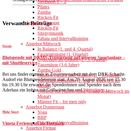
Herzsport 1 + 2
Pilates
Zumba
Rücken-Fit
Verwandte Beiträge
Angebot Dienstag
Rücken-Fit
Sitzgymnastik
Tabata und Intervalltraining
Angebot Mittwoch
Verein
In Balance (1. und 4. Quartal)
Faszientraining (1. Quartal)
Blutspende mit DKMS-Typisierung auf unserer Sportanlage –
GymAktiv im Grünen (2.+3. Quartal)
mit Shuttleservice
Tanzmäuse (3-6 Jahre)
Zumba Gold
Bei uns findet erstmals in Zusammenarbeit mit dem DRK Schacht-
Outdoor Laufen und Walken (2. + 3.Quartal)
Audorf ein Blutspendetermin statt. Am 20. August 2026 von 15.30
Stabilisationstraining (2. und 4. Mittwoch im
bis 19.30 Uhr erwartet die Spenderinnen und Spender nach dem
Monat)
Aderlass ein Imbiss mit Grillwürstchen und
Weiterlesen…
Workout mit Handgeräten (1. und 3. Mittwoch im
Monat)
Männer Fit – for men only
Angebot Donnerstag
Yoga
Mehr Sport
BBP
Tabata und Intervalltraining
Vineta Ferienspaß im Tierpark
Angebot Freitag