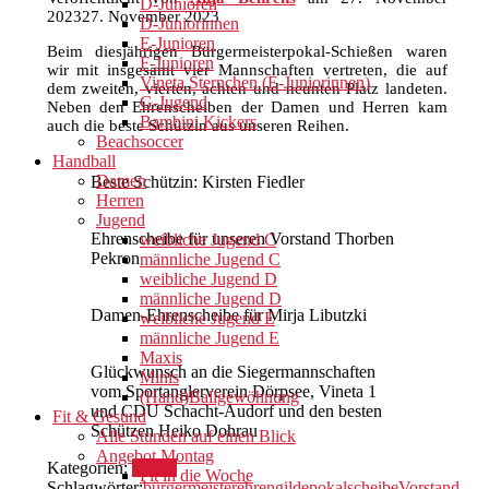
D-Junioren
2023
27. November 2023
D-Juniorinnen
E-Junioren
Beim diesjährigen Bürgermeisterpokal-Schießen waren
F-Junioren
wir mit insgesamt vier Mannschaften vertreten, die auf
Vineta Sternchen (E-Juniorinnen)
dem zweiten, vierten, achten und neunten Platz landeten.
G-Jugend
Neben den Ehrenscheiben der Damen und Herren kam
Bambini Kickers
auch die beste Schützin aus unseren Reihen.
Beachsoccer
Handball
Damen
Beste Schützin: Kirsten Fiedler
Herren
Jugend
Ehrenscheibe für unseren Vorstand Thorben
weibliche Jugend C
Pekron
männliche Jugend C
weibliche Jugend D
männliche Jugend D
Damen-Ehrenscheibe für Mirja Libutzki
weibliche Jugend E
männliche Jugend E
Maxis
Glückwunsch an die Siegermannschaften
Minis
vom Sportanglerverein Dörpsee, Vineta 1
(Hand)Ballgewöhnung
und CDU Schacht-Audorf und den besten
Fit & Gesund
Schützen Heiko Dohrau
Alle Stunden auf einen Blick
Angebot Montag
Kategorien:
Verein
Fit in die Woche
Schlagwörter:
bürgermeister
ehren
gilde
pokal
scheibe
Vorstand