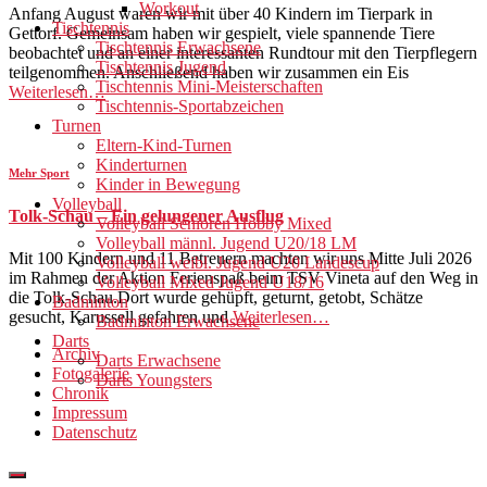
Workout
Anfang August waren wir mit über 40 Kindern im Tierpark in
Tischtennis
Gettorf. Gemeinsam haben wir gespielt, viele spannende Tiere
Tischtennis Erwachsene
beobachtet und an einer interessanten Rundtour mit den Tierpflegern
Tischtennis Jugend
teilgenommen. Anschließend haben wir zusammen ein Eis
Tischtennis Mini-Meisterschaften
Weiterlesen…
Tischtennis-Sportabzeichen
Turnen
Eltern-Kind-Turnen
Kinderturnen
Mehr Sport
Kinder in Bewegung
Volleyball
Tolk-Schau – Ein gelungener Ausflug
Volleyball Senioren Hobby Mixed
Volleyball männl. Jugend U20/18 LM
Mit 100 Kindern und 11 Betreuern machten wir uns Mitte Juli 2026
Volleyball weibl. Jugend U20 Landescup
im Rahmen der Aktion Ferienspaß beim TSV Vineta auf den Weg in
Volleyball Mixed Jugend U18/16
die Tolk-Schau.Dort wurde gehüpft, geturnt, getobt, Schätze
Badminton
gesucht, Karussell gefahren und
Weiterlesen…
Badminton Erwachsene
Darts
Archiv
Darts Erwachsene
Fotogalerie
Darts Youngsters
Chronik
Impressum
Datenschutz