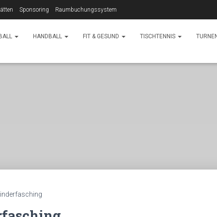
ätten
Sponsoring
Raumbuchungssystem
BALL
HANDBALL
FIT & GESUND
TISCHTENNIS
TURNE
inderfasching
rfasching