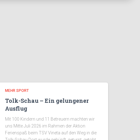
MEHR SPORT
Tolk-Schau – Ein gelungener
Ausflug
Mit 100 Kindern und 11 Betreuern machten wir
uns Mitte Juli 2026 im Rahmen der Aktion
Ferienspaß beim TSV Vineta auf den Weg in die
Tolk-Schau.Dort wurde gehüpft, geturnt, getobt,