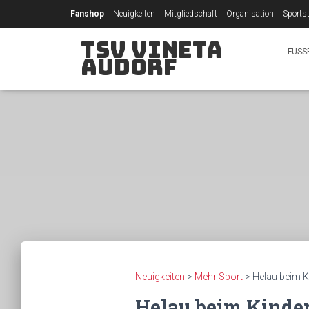
Fanshop
Neuigkeiten
Mitgliedschaft
Organisation
Sportst
TSV Vineta
FUSS
Audorf
Neuigkeiten
>
Mehr Sport
>
Helau beim K
Helau beim Kinde