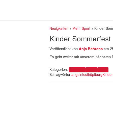
Neuigkeiten
>
Mehr Sport
>
Kinder Somm
Kinder Sommerfest 8
Veröffentlicht von
Anja Behrens
am
2
Es geht weiter mit unserem nächsten Fe
Kategorien:
Mehr Sport
Turnen
Verein
Schlagwörter:
angeln
fest
hüpfburg
Kinder