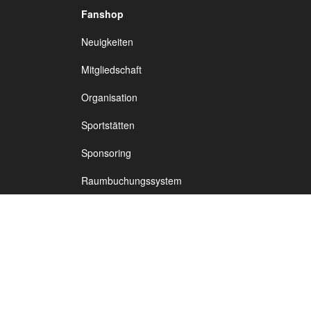
Fanshop
TSV Vineta
Neuigkeiten
Fußb
Audorf
Mitgliedschaft
Organisation
Sportstätten
Sponsoring
Raumbuchungssystem