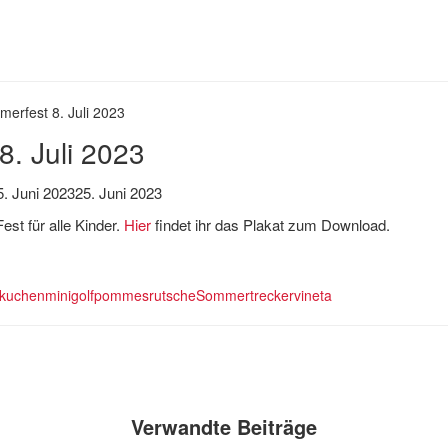
erfest 8. Juli 2023
. Juli 2023
5. Juni 2023
25. Juni 2023
st für alle Kinder.
Hier
findet ihr das Plakat zum Download.
kuchen
minigolf
pommes
rutsche
Sommer
trecker
vineta
Verwandte Beiträge