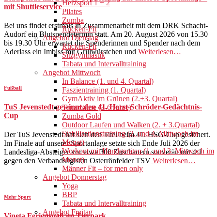
Herzsport 1 + 2
mit Shuttleservice
Pilates
Zumba
Bei uns findet erstmals in Zusammenarbeit mit dem DRK Schacht-
Rücken-Fit
Audorf ein Blutspendetermin statt. Am 20. August 2026 von 15.30
Angebot Dienstag
bis 19.30 Uhr erwartet die Spenderinnen und Spender nach dem
Rücken-Fit
Aderlass ein Imbiss mit Grillwürstchen und
Weiterlesen…
Sitzgymnastik
Tabata und Intervalltraining
Angebot Mittwoch
In Balance (1. und 4. Quartal)
Fußball
Faszientraining (1. Quartal)
GymAktiv im Grünen (2.+3. Quartal)
TuS Jevenstedt gewinnt den 41. Horst-Schröder-Gedächtnis-
Tanzmäuse (3-6 Jahre)
Cup
Zumba Gold
Outdoor Laufen und Walken (2. + 3.Quartal)
Stabilisationstraining (2. und 4. Mittwoch im
Der TuS Jevenstedt hat sich den Titel beim 41. HSG-Cup gesichert.
Monat)
Im Finale auf unserer Sportanlage setzte sich Ende Juli 2026 der
Workout mit Handgeräten (1. und 3. Mittwoch im
Landesliga-Absteiger vor etwa 300 Zuschauern souverän mit 4:1
Monat)
gegen den Verbandsligisten Osterrönfelder TSV
Weiterlesen…
Männer Fit – for men only
Angebot Donnerstag
Yoga
BBP
Mehr Sport
Tabata und Intervalltraining
Angebot Freitag
Vineta Ferienspaß im Tierpark