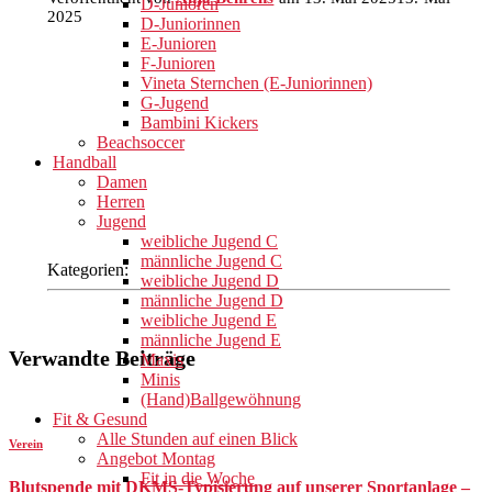
D-Junioren
2025
D-Juniorinnen
E-Junioren
F-Junioren
Vineta Sternchen (E-Juniorinnen)
G-Jugend
Bambini Kickers
Beachsoccer
Handball
Damen
Herren
Jugend
weibliche Jugend C
männliche Jugend C
Kategorien:
weibliche Jugend D
männliche Jugend D
weibliche Jugend E
männliche Jugend E
Verwandte Beiträge
Maxis
Minis
(Hand)Ballgewöhnung
Fit & Gesund
Alle Stunden auf einen Blick
Verein
Angebot Montag
Fit in die Woche
Blutspende mit DKMS-Typisierung auf unserer Sportanlage –